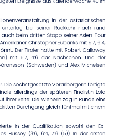
tigsten Ereignisse aus Kalenderwoche 40 im
llionenveranstaltung in der ostasiatischen
 unterlag bei seiner Rückkehr nach rund
des auch beim dritten Stopp seiner Asien-Tour
Amerikaner Christopher Eubanks mit 5:7, 6:4,
önnt. Der Tiroler hatte mit Robert Galloway
tien) mit 5:7, 4:6 das Nachsehen. Und der
e Göransson (Schweden) und Alex Michelsen
r. Die sechstgesetzte Vorarlbergerin fertigte
ale allerdings der späteren Finalistin Lola
f ihrer Seite: Die Wienerin zog in Runde eins
m dritten Durchgang gleich fünfmal mit einem
nierte in der Qualifikation sowohl den Ex-
s Hussey (3:6, 6:4, 7:6 (5)). In der ersten