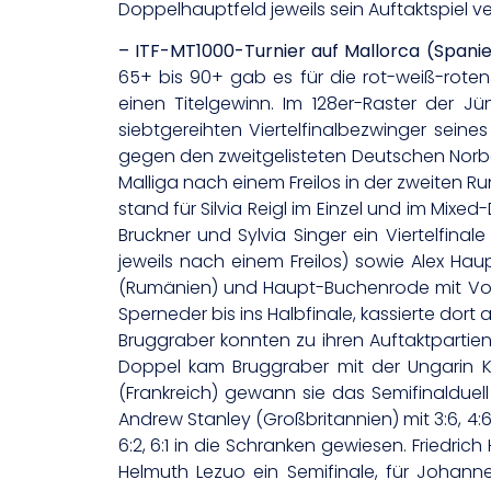
Doppelhauptfeld jeweils sein Auftaktspiel ver
– ITF-MT1000-Turnier auf Mallorca (Spanie
65+ bis 90+ gab es für die rot-weiß-roten
einen Titelgewinn. Im 128er-Raster der Jü
siebtgereihten Viertelfinalbezwinger seines
gegen den zweitgelisteten Deutschen Norber
Malliga nach einem Freilos in der zweiten Ru
stand für Silvia Reigl im Einzel und im Mixe
Bruckner und Sylvia Singer ein Viertelfin
jeweils nach einem Freilos) sowie Alex Ha
(Rumänien) und Haupt-Buchenrode mit Vol
Sperneder bis ins Halbfinale, kassierte dort
Bruggraber konnten zu ihren Auftaktpartie
Doppel kam Bruggraber mit der Ungarin Ka
(Frankreich) gewann sie das Semifinalduel
Andrew Stanley (Großbritannien) mit 3:6, 4:
6:2, 6:1 in die Schranken gewiesen. Friedri
Helmuth Lezuo ein Semifinale, für Johanne