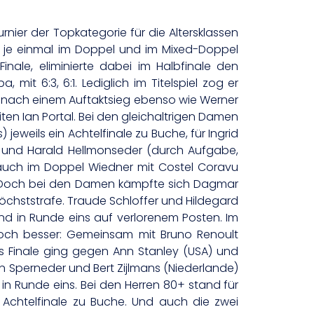
rnier der Topkategorie für die Altersklassen
r“ je einmal im Doppel und im Mixed-Doppel
inale, eliminierte dabei im Halbfinale den
mit 6:3, 6:1. Lediglich im Titelspiel zog er
or nach einem Auftaktsieg ebenso wie Werner
iten Ian Portal. Bei den gleichaltrigen Damen
jeweils ein Achtelfinale zu Buche, für Ingrid
er und Harald Hellmonseder (durch Aufgabe,
e auch im Doppel Wiedner mit Costel Coravu
. Doch bei den Damen kämpfte sich Dagmar
 Höchststrafe. Traude Schloffer und Hildegard
nd in Runde eins auf verlorenem Posten. Im
 noch besser: Gemeinsam mit Bruno Renoult
as Finale ging gegen Ann Stanley (USA) und
on Sperneder und Bert Zijlmans (Niederlande)
 in Runde eins. Bei den Herren 80+ stand für
n Achtelfinale zu Buche. Und auch die zwei