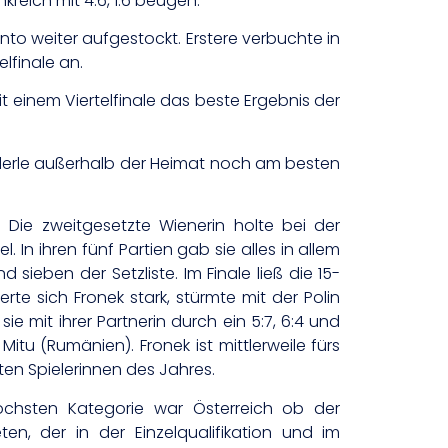
reich mit 4:6, 1:6 beugen.
to weiter aufgestockt. Erstere verbuchte in
lfinale an.
 einem Viertelfinale das beste Ergebnis der
derle außerhalb der Heimat noch am besten
Die zweitgesetzte Wienerin holte bei der
n ihren fünf Partien gab sie alles in allem
eben der Setzliste. Im Finale ließ die 15-
te sich Fronek stark, stürmte mit der Polin
e mit ihrer Partnerin durch ein 5:7, 6:4 und
tu (Rumänien). Fronek ist mittlerweile fürs
sten Spielerinnen des Jahres.
hsten Kategorie war Österreich ob der
en, der in der Einzelqualifikation und im