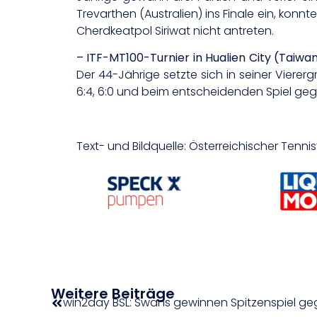
Trevarthen (Australien) ins Finale ein, ko
Cherdkeatpol Siriwat nicht antreten.
– ITF-MT100-Turnier in Hualien City (Taiwan
Der 44-Jährige setzte sich in seiner Vier
6:4, 6:0 und beim entscheidenden Spiel geg
Text- und Bildquelle: Österreichischer Tenn
Weitere Beiträge
win2day BSL: Swans gewinnen Spitzenspiel g