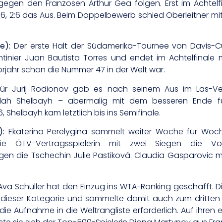
 gegen den Franzosen Arthur Gea folgen. Erst im Achtel
 2:6, 2:6 das Aus. Beim Doppelbewerb schied Oberleitner 
e):
Der erste Halt der Südamerika-Tournee von Davis-C
inier Juan Bautista Torres und endet im Achtelfinale 
jahr schon die Nummer 47 in der Welt war.
ür Jurij Rodionov gab es nach seinem Aus im Las-Vega
lah Shelbayh – abermalig mit dem besseren Ende für
, Shelbayh kam letztlich bis ins Semifinale.
):
Ekaterina Perelygina sammelt weiter Woche für Woche
ie ÖTV-Vertragsspielerin mit zwei Siegen die Vor
egen die Tschechin Julie Pastiková. Claudia Gasparovic m
va Schüller hat den Einzug ins WTA-Ranking geschafft. Di
s dieser Kategorie und sammelte damit auch zum dritten 
ie Aufnahme in die Weltrangliste erforderlich. Auf ihren