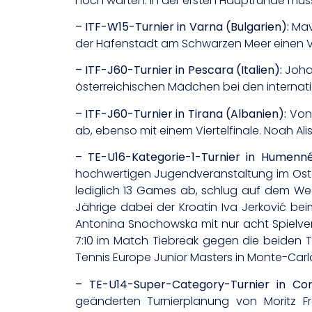
noch warten: In der ersten Hauptrunde musst
– ITF-W15-Turnier in Varna (Bulgarien):
Mavi
der Hafenstadt am Schwarzen Meer einen Vier
– ITF-J60-Turnier in Pescara (Italien):
Johan
österreichischen Mädchen bei den internat
– ITF-J60-Turnier in Tirana (Albanien):
Von 
ab, ebenso mit einem Viertelfinale. Noah Ali
– TE-U16-Kategorie-1-Turnier in Humenné
hochwertigen Jugendveranstaltung im Osten 
lediglich 13 Games ab, schlug auf dem Weg
Jährige dabei der Kroatin Iva Jerković bei
Antonina Snochowska mit nur acht Spielverlu
7:10 im Match Tiebreak gegen die beiden To
Tennis Europe Junior Masters in Monte-Carlo 
– TE-U14-Super-Category-Turnier in Cor
geänderten Turnierplanung von Moritz Fre