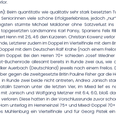
lor.
n):
Beim quantitativ wie qualitativ sehr stark besetzten Tu
 Senior:innen viele schöne Erfolgserlebnisse, jedoch „nu
ngsten stürmte Michael Maldoner ohne Satzverlust ins F
 topgesetzten Landsmanns Karl Pansy, Spaniens Felix Riba, 
t Henn mit 2:6, 4:6 den Kürzeren. Christian Kowenz verl
nde, Letzterer zudem im Doppel im Viertelfinale mit dem Br
d-Doppel mit dem Deutschen Ralf Krahe (nach einem Freilos) 
ale im Doppel. Bei den Herren 70+ schieden Josef Wiedn
upt-Buchenrode allesamt bereits in Runde zwei aus, wi
ker Auerbach (Deutschland) jeweils nach einem Freilos
 aber gegen die zweitgesetzte Britin Pauline Fisher gar die
n in Runde zwei beide nicht antreten, Andrea Janisch sta
talin Szeman unter die letzten Vier, im Mixed lief es
l mit Janisch und Wolfgang Metzner mit 6:4, 6:0, bloß d
6 verloren. Diese hatten in der Vorschlussrunde zuvor sch
ch Horn unterlag im Herreneinzel 75+ und Mixed-Doppel 70+
s Mühlenburg ein Viertelfinale und für Georg Pistek ei