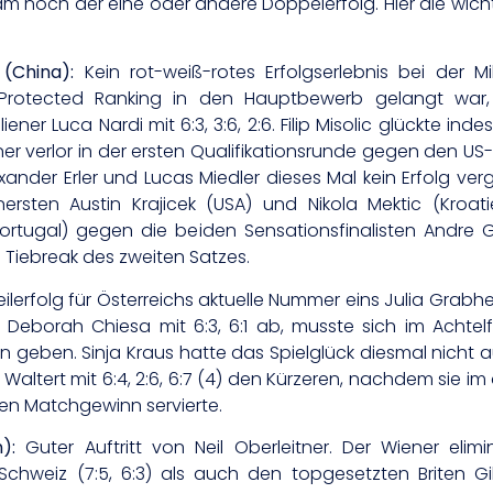
am noch der eine oder andere Doppelerfolg. Hier die wich
(China):
Kein rot-weiß-rotes Erfolgserlebnis bei der Mi
s Protected Ranking in den Hauptbewerb gelangt war,
ener Luca Nardi mit 6:3, 3:6, 2:6. Filip Misolic glückte in
er verlor in der ersten Qualifikationsrunde gegen den US-
der Erler und Lucas Miedler dieses Mal kein Erfolg verg
ersten Austin Krajicek (USA) und Nikola Mektic (Kroa
(Portugal) gegen die beiden Sensationsfinalisten Andr
im Tiebreak des zweiten Satzes.
ilerfolg für Österreichs aktuelle Nummer eins Julia Grabhe
 Deborah Chiesa mit 6:3, 6:1 ab, musste sich im Achtelfin
n geben. Sinja Kraus hatte das Spielglück diesmal nicht au
Waltert mit 6:4, 2:6, 6:7 (4) den Kürzeren, nachdem sie i
en Matchgewinn servierte.
):
Guter Auftritt von Neil Oberleitner. Der Wiener elimi
chweiz (7:5, 6:3) als auch den topgesetzten Briten Gile