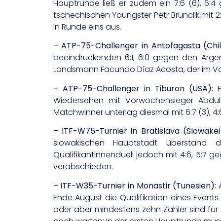
Hauptrunde ließ er zudem ein 7:6 (6), 6:4
tschechischen Youngster Petr Brunclik mit
in Runde eins aus.
– ATP-75-Challenger in Antofagasta (Chil
beeindruckenden 6:1, 6:0 gegen den Argent
Landsmann Facundo Díaz Acosta, der im Vor
– ATP-75-Challenger in Tiburon (USA):
F
Wiedersehen mit Vorwochensieger Abdul
Matchwinner unterlag diesmal mit 6:7 (3), 4:6
– ITF-W75-Turnier in Bratislava (Slowakei
slowakischen Hauptstadt überstand d
Qualifikantinnenduell jedoch mit 4:6, 5:7 g
verabschieden.
– ITF-W35-Turnier in Monastir (Tunesien):
A
Ende August die Qualifikation eines Event
oder aber mindestens zehn Zähler sind für d