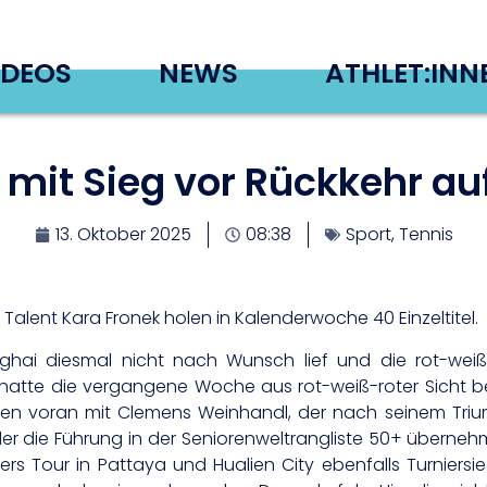
IDEOS
NEWS
ATHLET:INN
mit Sieg vor Rückkehr au
13. Oktober 2025
08:38
Sport
,
Tennis
alent Kara Fronek holen in Kalenderwoche 40 Einzeltitel.
hai diesmal nicht nach Wunsch lief und die rot-wei
hatte die vergangene Woche aus rot-weiß-roter Sicht be
Allen voran mit Clemens Weinhandl, der nach seinem Tr
r die Führung in der Seniorenweltrangliste 50+ überneh
ters Tour in Pattaya und Hualien City ebenfalls Turniers