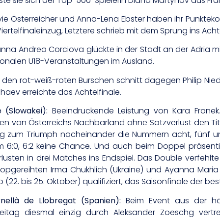
e sie sich der Top-500-Spielerin Diana Martynov aus Frank
e Österreicher und Anna-Lena Ebster haben ihr Punktekon
telfinaleinzug, Letztere schrieb mit dem Sprung ins Achte
na Andrea Corciova glückte in der Stadt an der Adria mit
ionalen U18-Veranstaltungen im Ausland.
den rot-weiß-roten Burschen schnitt dagegen Philip Nie
shaev erreichte das Achtelfinale.
 (Slowakei):
Beeindruckende Leistung von Kara Fronek. 
von Österreichs Nachbarland ohne Satzverlust den Titel. I
 zum Triumph nacheinander die Nummern acht, fünf und si
m 6:0, 6:2 keine Chance. Und auch beim Doppel präsentier
sten in drei Matches ins Endspiel. Das Double verfehlte si
pgereihten Irma Chukhlich (Ukraine) und Ayanna Maria Mi
(22. bis 25. Oktober) qualifiziert, das Saisonfinale der be
nellà de Llobregat (Spanien):
Beim Event aus der höc
itag diesmal einzig durch Aleksander Zoeschg vertret