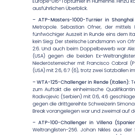
Europe-U16-Topturnier in Humenné. Hinzu k
ausführlichen Überblick.
– ATP-Masters-1000-Turnier in Shanghai 
Metropole. Sebastian Ofner, der mittel
fünfwöchiger Auszeit in Runde eins dem Itali
kein Sieg: Der steirische Landsmann von Ofn
2:6. Und auch beim Doppelbewerb war Alexan
(USA) gegen die beiden Ex-Weltranglisten
Niederösterreicher mit Francisco Cabral 
(USA) mit 2:6, 6:7 (6), trotz zwei Satzbällen 
– WTA-125-Challenger in Rende (Italien):
Te
zum Auftakt die einheimische Qualifikantin
Radivojevic (Serbien) mit 0:6, 4:6 geschlage
gegen die drittgereihte Schweizerin Simona 
Break vorangelegen war und zweimal auf d
– ATP-100-Challenger in Villena (Spanien
Weltranglisten-256. Johan Nikles aus der S