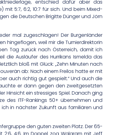
taktniederlage, entschied dafür aber das
it 5:7, 6:2, 10:7 für sich. Und beim Mixed-
gegen die Deutschen Brigitte Dünger und Jörn
eder mal zugeschlagen! Der Burgenländer
 hingeflogen, weil mir die Turnierdirektorin
lben Tag zurück nach Österreich, damit ich
l die Ausläufer des Hurrikans Ismelda das
etztlich bloß mit Glück: „Zehn Minuten nach
ouverän ab: Nach einem Freilos hatte er mit
r auch richtig gut gespielt.“ Und auch die
 brauchte er dann gegen den zweitgesetzten
er Hinsicht ein stressiges Spiel. Danach ging
pitze des ITF-Rankings 50+ übernehmen und
ich in nächster Zukunft aus familiären und
nfergruppe den guten zweiten Platz. Der 65-
t 2:6, 4:6. Im Doppel zog Walgram mit Jeff