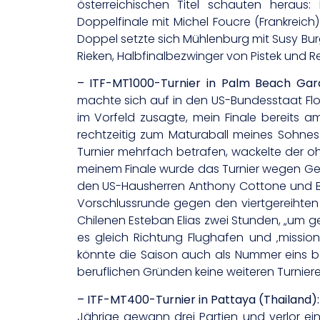
österreichischen Titel schauten heraus:
Doppelfinale mit Michel Foucre (Frankreich
Doppel setzte sich Mühlenburg mit Susy Burg
Rieken, Halbfinalbezwinger von Pistek und 
– ITF-MT1000-Turnier in Palm Beach Gar
machte sich auf in den US-Bundesstaat Flori
im Vorfeld zusagte, mein Finale bereits a
rechtzeitig zum Maturaball meines Sohnes
Turnier mehrfach betrafen, wackelte der oh
meinem Finale wurde das Turnier wegen Gewi
den US-Hausherren Anthony Cottone und Bre
Vorschlussrunde gegen den viertgereihten 
Chilenen Esteban Elias zwei Stunden, „um ger
es gleich Richtung Flughafen und ‚missio
könnte die Saison auch als Nummer eins be
beruflichen Gründen keine weiteren Turnier
– ITF-MT400-Turnier in Pattaya (Thailand):
Jährige gewann drei Partien und verlor ei