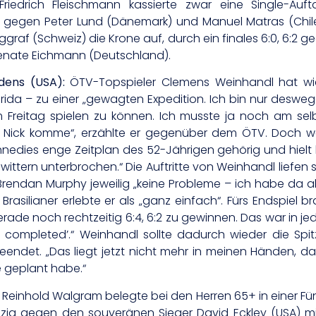
 Friedrich Fleischmann kassierte zwar eine Single-Auf
) gegen Peter Lund (Dänemark) und Manuel Matras (Chile) m
graf (Schweiz) die Krone auf, durch ein finales 6:0, 6:2 
Renate Eichmann (Deutschland).
dens (USA):
ÖTV-Topspieler Clemens Weinhandl hat wi
da – zu einer „gewagten Expedition. Ich bin nur deswegen
m Freitag spielen zu können. Ich musste ja noch am se
 Nick komme“, erzählte er gegenüber dem ÖTV. Doch wei
nedies enge Zeitplan des 52-Jährigen gehörig und hielt l
ttern unterbrochen.“ Die Auftritte von Weinhandl liefen s
ndan Murphy jeweilig „keine Probleme – ich habe da abe
Brasilianer erlebte er als „ganz einfach“. Fürs Endspiel
ade noch rechtzeitig 6:4, 6:2 zu gewinnen. Das war in jed
n completed’.“ Weinhandl sollte dadurch wieder die S
endet. „Das liegt jetzt nicht mehr in meinen Händen, da 
e geplant habe.“
Reinhold Walgram belegte bei den Herren 65+ in einer Fü
nzig gegen den souveränen Sieger David Eckley (USA) mi