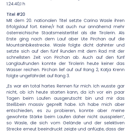
1:24:40,1 h
Titel #20
Mit dem 20. nationalen Titel setzte Carina Wasle ihren
Erfolgslauf fort. Keine/r hat auch nur annähernd mehr
österreichische Staatsmeistertitel als die Tirolerin. Als
Erste ging nach dem Lauf aber Ute Pirchan auf die
Mountainbikestrecke. Wasle folgte dicht dahinter und
setzte sich auf den fünf Runden mit dem Rad mit der
schnellsten Zeit von Pirchan ab. Auch auf den fünf
Langlaufrunden konnte der Tirolerin heute keiner das
Wasser reichen. Pirchan lief auf auf Rang 2, Katja Krenn
folgte ungefährdet auf Rang 3.
„Es war ein total hartes Rennen für mich. Ich wusste gar
nicht, ob ich heute starten kann, da ich vor ein paar
Tagen beim Laufen ausgerutscht bin und mir das
Steißbein massiv geprellt habe. Ich habe mich aber
entschieden, es zu probieren, konnte aber meine
gewohnte Stärke beim Laufen daher nicht ausspielen“,
so Wasle, die sich vom Gelände und der selektiven
Strecke erneut beeindruckt zeigte und anfügte, dass der