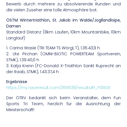
Bewerb durch mehrere zu absolvierende Runden und
die vielen Zuseher eine tolle Atmosphäre bot.
ÖSTM Wintertriathlon, St. Jakob im Walde/Jogllandloipe,
Damen
Standard Distanz (8km Laufen, 10km Mountainbike, 10km
Langlauf)
1. Carina Wasle (TRI TEAM TS Wörgl, T), 1:36:43,9 h
2. Ute Pirchan (OMNI-BIOTIC POWERTEAM Sportverein,
STMK), 1:39:40,0 h
3. Katja Krenn (FC-Donald X-Triathlon Sankt Ruprecht an
der Raab, STMK), 1:43:37,4 h
Ergebnisse
https://my.raceresult.com/355639/results#1_F105DE
Der ÖTRV bedankt sich beim Veranstalter, dem Fun
Sports Tri Team, herzlich für die Ausrichtung der
Meisterschaft!