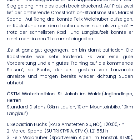
Sieg gelang ihm dies auch beeindruckend. Auf Platz zwei
lief der amtierende Crosstriathlon-Staatsmeister, Marcel
Spandl. Auf Rang drei konnte Felix Waldhuber aufzeigen.
er Rückstand aus dem Laufen erwies sich als zu groß –
trotz der schnellsten Rad- und Langlaufzeit konnte er
nicht mehr in den Titelkampf eingreifen.
„Es ist ganz gut gegangen, ich bin damit zufrieden. Die
Radstrecke war sehr fordernd. Es war eine gute
Vorbereitung und ein gutes Training auf die kommende
Saison“, so Fuchs, der erst gestern von Lanzarote
anreiste und morgen bereits wieder Richtung Süden
abhebt.
ÖSTM Wintertriathlon, St. Jakob im Walde/Jogllandloipe,
Herren
Standard Distanz (8km Laufen, 10km Mountainbike, 10km
Langlauf)
1. Sebastian Fuchs (RATS Amstetten SU, NÖ), 1:20:00,7 h
2. Marcel Spandl (SU TRI STYRIA, STMK), 1:21:55,1 h
3. Felix Waldhuber (Sportverein Aigen im Ennstal, STMK),