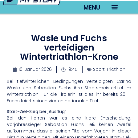
MENU
TV22 Videos
Wasle und Fuchs
verteidigen
Wintertriathlon-Krone
10. Januar 2026
19:45
Sport
,
Triathlon
Bei tiefwinterlichen Bedingungen verteidigten Carina
Wasle und Sebastian Fuchs ihre Staatsmeistertitel im
Wintertriathlon. Für die Tirolerin ist dies ihr bereits 20. –
Fuchs feiert seinen vierten nationalen Titel.
Start-Ziel-Sieg bei „Ausflug“
Bei den Herren war es eine klare Entscheidung.
Vorjahressieger Sebastian Fuchs ließ keinen Zweifel
aufkommen, dass er seinen Titel vom Vorjahr in dieser
Disziplin verteidigen. Mit einem ungefährdeten Start-Ziel-