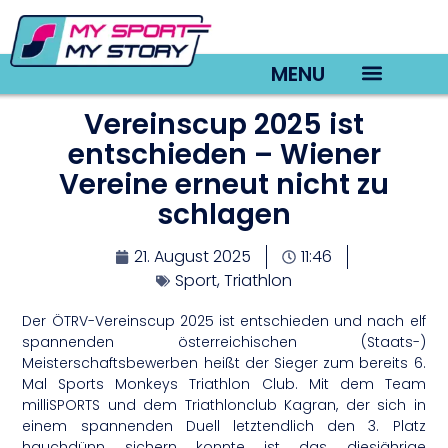
MENU
Vereinscup 2025 ist
TV22 Videos
entschieden – Wiener
Vereine erneut nicht zu
schlagen
21. August 2025
11:46
Sport
,
Triathlon
Der ÖTRV-Vereinscup 2025 ist entschieden und nach elf
spannenden österreichischen (Staats-)
Meisterschaftsbewerben heißt der Sieger zum bereits 6.
Mal Sports Monkeys Triathlon Club. Mit dem Team
milliSPORTS und dem Triathlonclub Kagran, der sich in
einem spannenden Duell letztendlich den 3. Platz
hauchdünn sichern konnte ist das diesjährige