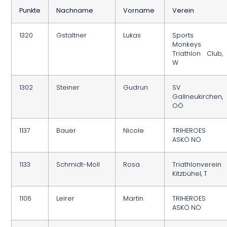
Punkte
Nachname
Vorname
Verein
1320
Gstaltner
Lukas
Sports
Monkeys
Triathlon Club,
W
1302
Steiner
Gudrun
SV
Gallneukirchen,
OÖ
1137
Bauer
Nicole
TRIHEROES
ASKÖ NÖ
1133
Schmidt-Moll
Rosa
Triathlonverein
Kitzbühel, T
1106
Leirer
Martin
TRIHEROES
ASKÖ NÖ