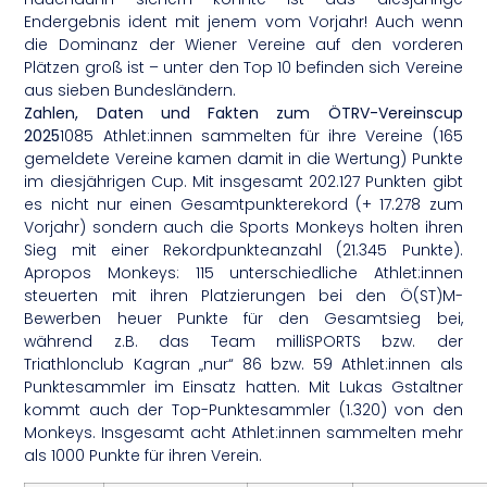
Endergebnis ident mit jenem vom Vorjahr! Auch wenn
die Dominanz der Wiener Vereine auf den vorderen
Plätzen groß ist – unter den Top 10 befinden sich Vereine
aus sieben Bundesländern.
Zahlen, Daten und Fakten zum ÖTRV-Vereinscup
2025
1085 Athlet:innen sammelten für ihre Vereine (165
gemeldete Vereine kamen damit in die Wertung) Punkte
im diesjährigen Cup. Mit insgesamt 202.127 Punkten gibt
es nicht nur einen Gesamtpunkterekord (+ 17.278 zum
Vorjahr) sondern auch die Sports Monkeys holten ihren
Sieg mit einer Rekordpunkteanzahl (21.345 Punkte).
Apropos Monkeys: 115 unterschiedliche Athlet:innen
steuerten mit ihren Platzierungen bei den Ö(ST)M-
Bewerben heuer Punkte für den Gesamtsieg bei,
während z.B. das Team milliSPORTS bzw. der
Triathlonclub Kagran „nur“ 86 bzw. 59 Athlet:innen als
Punktesammler im Einsatz hatten. Mit Lukas Gstaltner
kommt auch der Top-Punktesammler (1.320) von den
Monkeys. Insgesamt acht Athlet:innen sammelten mehr
als 1000 Punkte für ihren Verein.