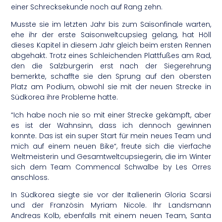
einer Schrecksekunde noch auf Rang zehn.
Musste sie im letzten Jahr bis zum Saisonfinale warten,
ehe ihr der erste Saisonweltcupsieg gelang, hat Höll
dieses Kapitel in diesem Jahr gleich beim ersten Rennen
abgehakt. Trotz eines Schleichenden Plattfußes am Rad,
den die Salzburgerin erst nach der Siegerehrung
bemerkte, schaffte sie den Sprung auf den obersten
Platz am Podium, obwohl sie mit der neuen Strecke in
Südkorea ihre Probleme hatte.
“Ich habe noch nie so mit einer Strecke gekämpft, aber
es ist der Wahnsinn, dass ich dennoch gewinnen
konnte. Das ist ein super Start für mein neues Team und
mich auf einem neuen Bike“, freute sich die vierfache
Weltmeisterin und Gesamtweltcupsiegerin, die im Winter
sich dem Team Commencal Schwalbe by Les Orres
anschloss.
In Südkorea siegte sie vor der Italienerin Gloria Scarsi
und der Französin Myriam Nicole. Ihr Landsmann
Andreas Kolb, ebenfalls mit einem neuen Team, Santa