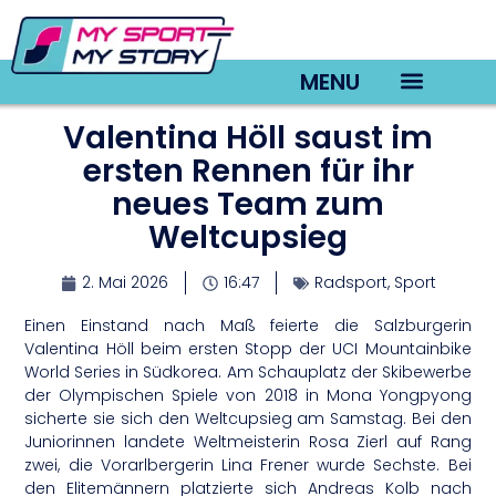
MENU
Valentina Höll saust im
TV22 Videos
ersten Rennen für ihr
neues Team zum
Weltcupsieg
2. Mai 2026
16:47
Radsport
,
Sport
Einen Einstand nach Maß feierte die Salzburgerin
Valentina Höll beim ersten Stopp der UCI Mountainbike
World Series in Südkorea. Am Schauplatz der Skibewerbe
der Olympischen Spiele von 2018 in Mona Yongpyong
sicherte sie sich den Weltcupsieg am Samstag. Bei den
Juniorinnen landete Weltmeisterin Rosa Zierl auf Rang
zwei, die Vorarlbergerin Lina Frener wurde Sechste. Bei
den Elitemännern platzierte sich Andreas Kolb nach