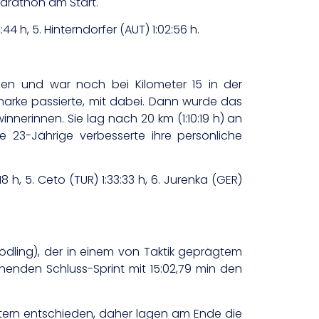
marathon am Start.
:44 h, 5. Hinterndorfer (AUT) 1:02:56 h.
nnen und war noch bei Kilometer 15 in der
marke passierte, mit dabei. Dann wurde das
nerinnen. Sie lag nach 20 km (1:10:19 h) an
ie 23-Jährige verbesserte ihre persönliche
:18 h, 5. Ceto (TUR) 1:33:33 h, 6. Jurenka (GER)
Mödling), der in einem von Taktik geprägtem
nden Schluss-Sprint mit 15:02,79 min den
etern entschieden, daher lagen am Ende die