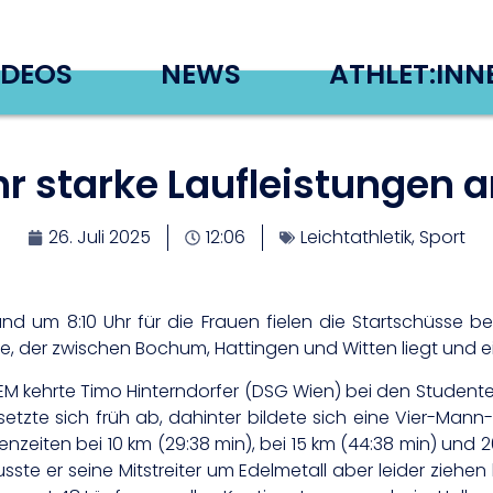
IDEOS
NEWS
ATHLET:INN
hr starke Laufleistungen
26. Juli 2025
12:06
Leichtathletik
,
Sport
 um 8:10 Uhr für die Frauen fielen die Startschüsse b
 der zwischen Bochum, Hattingen und Witten liegt und ei
EM kehrte Timo Hinterndorfer (DSG Wien) bei den Studente
etzte sich früh ab, dahinter bildete sich eine Vier-Man
zeiten bei 10 km (29:38 min), bei 15 km (44:38 min) und 20 
 musste er seine Mitstreiter um Edelmetall aber leider zie