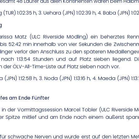
nsgesamt 48 Läufer aus allen Kontinenten waren beim Halb
g (TUR) 1:02:35 h, 3. Uehara (JPN) 1:02:39 h, 4. Baba (JPN) 1:02
g
arissa Matz (ULC Riverside Mödling) ein beherztes Re
 bis 52:42 min innerhalb von vier Sekunden die Zwischen
nger verlor den Anschluss zu den späteren Medaillengewin
n nach 1:13:54 Stunden und auf Platz sieben liegend. D
 der ÖLV-All-Time-Liste auf Platz sieben nach vor.
 (JPN) 1:12:58 h, 3. Noda (JPN) 1:13:16 h, 4. Maeda (JPN) 1:13
pfes am Ende Fünfter
te in der Vormittagssession Marcel Tobler (ULC Riverside 
 Spitze mitlief und am Ende nach einem äußerst spanne
ts für schwache Nerven und wurde erst auf den letzten M