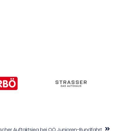
ischer Auftaktsieg bei OÖ Junioren-Rundfahrt