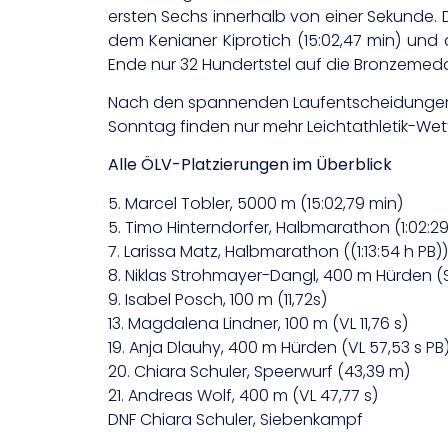
ersten Sechs innerhalb von einer Sekunde. De
dem Kenianer Kiprotich (15:02,47 min) und 
Ende nur 32 Hundertstel auf die Bronzemedai
Nach den spannenden Laufentscheidungen a
Sonntag finden nur mehr Leichtathletik-We
Alle ÖLV-Platzierungen im Überblick
5. Marcel Tobler, 5000 m (15:02,79 min)
5. Timo Hinterndorfer, Halbmarathon (1:02:
7. Larissa Matz, Halbmarathon ((1:13:54 h PB))
8. Niklas Strohmayer-Dangl, 400 m Hürden (S
9. Isabel Posch, 100 m (11,72s)
13. Magdalena Lindner, 100 m (VL 11,76 s)
19. Anja Dlauhy, 400 m Hürden (VL 57,53 s PB
20. Chiara Schuler, Speerwurf (43,39 m)
21. Andreas Wolf, 400 m (VL 47,77 s)
DNF Chiara Schuler, Siebenkampf