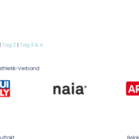
|
Tag 2
|
Tag 3 & 4
tathletik-Verband
uftakt
Belg