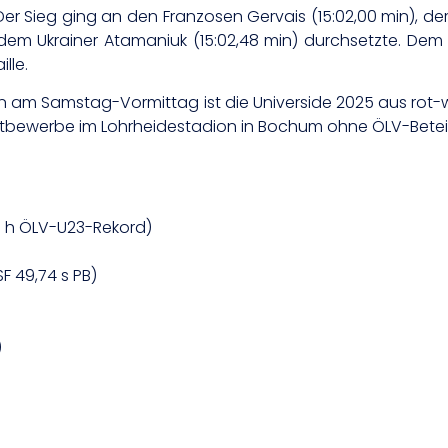
r Sieg ging an den Franzosen Gervais (15:02,00 min), der 
dem Ukrainer Atamaniuk (15:02,48 min) durchsetzte. Dem 
lle.
m Samstag-Vormittag ist die Universide 2025 aus rot-w
ttbewerbe im Lohrheidestadion in Bochum ohne ÖLV-Beteil
29 h ÖLV-U23-Rekord)
F 49,74 s PB)
)