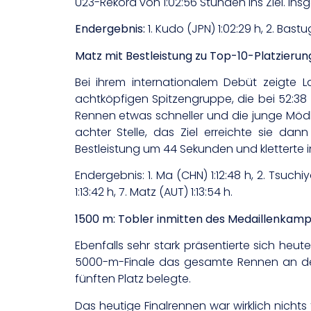
U23-Rekord von 1:02:56 Stunden ins Ziel. I
Endergebnis:
1. Kudo (JPN) 1:02:29 h, 2. Bastu
Matz mit Bestleistung zu Top-10-Platzierun
Bei ihrem internationalem Debüt zeigte L
achtköpfigen Spitzengruppe, die bei 52:38
Rennen etwas schneller und die junge Mödli
achter Stelle, das Ziel erreichte sie dan
Bestleistung um 44 Sekunden und kletterte in
Endergebnis: 1. Ma (CHN) 1:12:48 h, 2. Tsuchiya
1:13:42 h, 7. Matz (AUT) 1:13:54 h.
1500 m: Tobler inmitten des Medaillenkam
Ebenfalls sehr stark präsentierte sich heu
5000-m-Finale das gesamte Rennen an der
fünften Platz belegte.
Das heutige Finalrennen war wirklich nich