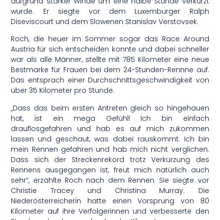
aufgrund starker Winde um eine halbe Stunde verkürzt
wurde. Er siegte vor dem Luxemburger Ralph
Diseviscourt und dem Slowenen Stanislav Verstovsek.
Roch, die heuer im Sommer sogar das Race Around
Austria für sich entscheiden konnte und dabei schneller
war als alle Männer, stellte mit 785 Kilometer eine neue
Bestmarke für Frauen bei dem 24-Stunden-Rennne auf.
Das entsprach einer Durchschnittsgeschwindigkeit von
über 35 Kilometer pro Stunde.
„Dass das beim ersten Antreten gleich so hingehauen
hat, ist ein mega Gefühl! Ich bin einfach
drauflosgefahren und hab es auf mich zukommen
lassen und geschaut, was dabei rauskommt. Ich bin
mein Rennen gefahren und hab mich nicht verglichen.
Dass sich der Streckenrekord trotz Verkürzung des
Rennens ausgegangen ist, freut mich natürlich auch
sehr“, erzählte Roch nach dem Rennen. Sie siegte vor
Christie Tracey und Christina Murray. Die
Niederösterreicherin hatte einen Vorsprung von 80
Kilometer auf ihre Verfolgerinnen und verbesserte den