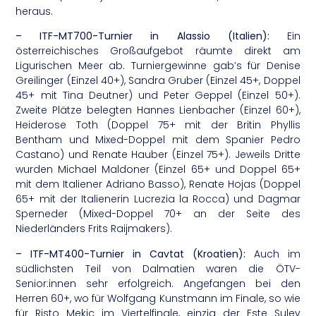
heraus.
– ITF-MT700-Turnier in Alassio (Italien):
Ein
österreichisches Großaufgebot räumte direkt am
Ligurischen Meer ab. Turniergewinne gab’s für Denise
Greilinger (Einzel 40+), Sandra Gruber (Einzel 45+, Doppel
45+ mit Tina Deutner) und Peter Geppel (Einzel 50+).
Zweite Plätze belegten Hannes Lienbacher (Einzel 60+),
Heiderose Toth (Doppel 75+ mit der Britin Phyllis
Bentham und Mixed-Doppel mit dem Spanier Pedro
Castano) und Renate Hauber (Einzel 75+). Jeweils Dritte
wurden Michael Maldoner (Einzel 65+ und Doppel 65+
mit dem Italiener Adriano Basso), Renate Hojas (Doppel
65+ mit der Italienerin Lucrezia la Rocca) und Dagmar
Sperneder (Mixed-Doppel 70+ an der Seite des
Niederländers Frits Raijmakers).
– ITF-MT400-Turnier in Cavtat (Kroatien):
Auch im
südlichsten Teil von Dalmatien waren die ÖTV-
Senior:innen sehr erfolgreich. Angefangen bei den
Herren 60+, wo für Wolfgang Kunstmann im Finale, so wie
für Risto Mekic im Viertelfinale, einzig der Este Sulev