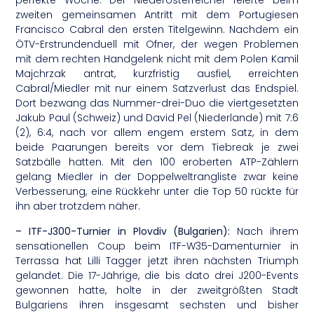
perfekte Woche. Der Niederösterreicher feierte beim
zweiten gemeinsamen Antritt mit dem Portugiesen
Francisco Cabral den ersten Titelgewinn. Nachdem ein
ÖTV-Erstrundenduell mit Ofner, der wegen Problemen
mit dem rechten Handgelenk nicht mit dem Polen Kamil
Majchrzak antrat, kurzfristig ausfiel, erreichten
Cabral/Miedler mit nur einem Satzverlust das Endspiel.
Dort bezwang das Nummer-drei-Duo die viertgesetzten
Jakub Paul (Schweiz) und David Pel (Niederlande) mit 7:6
(2), 6:4, nach vor allem engem erstem Satz, in dem
beide Paarungen bereits vor dem Tiebreak je zwei
Satzbälle hatten. Mit den 100 eroberten ATP-Zählern
gelang Miedler in der Doppelweltrangliste zwar keine
Verbesserung, eine Rückkehr unter die Top 50 rückte für
ihn aber trotzdem näher.
– ITF-J300-Turnier in Plovdiv (Bulgarien):
Nach ihrem
sensationellen Coup beim ITF-W35-Damenturnier in
Terrassa hat Lilli Tagger jetzt ihren nächsten Triumph
gelandet. Die 17-Jährige, die bis dato drei J200-Events
gewonnen hatte, holte in der zweitgrößten Stadt
Bulgariens ihren insgesamt sechsten und bisher