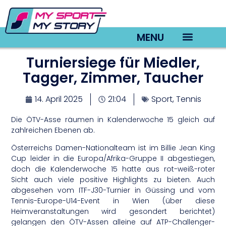
MENU
Turniersiege für Miedler,
TV22 Videos
Tagger, Zimmer, Taucher
14. April 2025
21:04
Sport
,
Tennis
Die ÖTV-Asse räumen in Kalenderwoche 15 gleich auf
zahlreichen Ebenen ab.
Österreichs Damen-Nationalteam ist im Billie Jean King
Cup leider in die Europa/Afrika-Gruppe II abgestiegen,
doch die Kalenderwoche 15 hatte aus rot-weiß-roter
Sicht auch viele positive Highlights zu bieten. Auch
abgesehen vom ITF-J30-Turnier in Güssing und vom
Tennis-Europe-U14-Event in Wien (über diese
Heimveranstaltungen wird gesondert berichtet)
gelangen den ÖTV-Assen alleine auf ATP-Challenger-