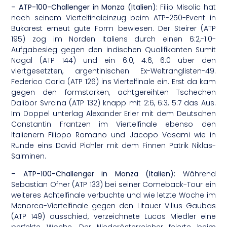
– ATP-100-Challenger in Monza (Italien):
Filip Misolic hat
nach seinem Viertelfinaleinzug beim ATP-250-Event in
Bukarest erneut gute Form bewiesen. Der Steirer (ATP
195) zog im Norden Italiens durch einen 6:2,-1:0-
Aufgabesieg gegen den indischen Qualifikanten Sumit
Nagal (ATP 144) und ein 6:0, 4:6, 6:0 über den
viertgesetzten, argentinischen Ex-Weltranglisten-49.
Federico Coria (ATP 126) ins Viertelfinale ein. Erst da kam
gegen den formstarken, achtgereihten Tschechen
Dalibor Svrcina (ATP 132) knapp mit 2:6, 6:3, 5:7 das Aus.
Im Doppel unterlag Alexander Erler mit dem Deutschen
Constantin Frantzen im Viertelfinale ebenso den
Italienern Filippo Romano und Jacopo Vasami wie in
Runde eins David Pichler mit dem Finnen Patrik Niklas-
Salminen.
– ATP-100-Challenger in Monza (Italien):
Während
Sebastian Ofner (ATP 133) bei seiner Comeback-Tour ein
weiteres Achtelfinale verbuchte und wie letzte Woche im
Menorca-Viertelfinale gegen den Litauer Vilius Gaubas
(ATP 149) ausschied, verzeichnete Lucas Miedler eine