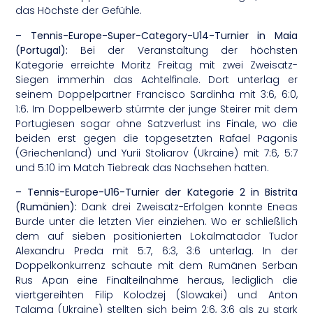
das Höchste der Gefühle.
– Tennis-Europe-Super-Category-U14-Turnier in Maia
(Portugal):
Bei der Veranstaltung der höchsten
Kategorie erreichte Moritz Freitag mit zwei Zweisatz-
Siegen immerhin das Achtelfinale. Dort unterlag er
seinem Doppelpartner Francisco Sardinha mit 3:6, 6:0,
1:6. Im Doppelbewerb stürmte der junge Steirer mit dem
Portugiesen sogar ohne Satzverlust ins Finale, wo die
beiden erst gegen die topgesetzten Rafael Pagonis
(Griechenland) und Yurii Stoliarov (Ukraine) mit 7:6, 5:7
und 5:10 im Match Tiebreak das Nachsehen hatten.
– Tennis-Europe-U16-Turnier der Kategorie 2 in Bistrita
(Rumänien):
Dank drei Zweisatz-Erfolgen konnte Eneas
Burde unter die letzten Vier einziehen. Wo er schließlich
dem auf sieben positionierten Lokalmatador Tudor
Alexandru Preda mit 5:7, 6:3, 3:6 unterlag. In der
Doppelkonkurrenz schaute mit dem Rumänen Serban
Rus Apan eine Finalteilnahme heraus, lediglich die
viertgereihten Filip Kolodzej (Slowakei) und Anton
Talama (Ukraine) stellten sich beim 2:6, 3:6 als zu stark