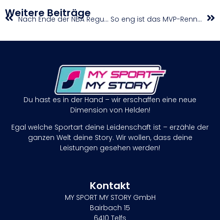
Weitere Beiträge
Nach Ende der NBA Regular Season: Jakob Pöltl geht hoffnungsvoll in die Zukunft
So eng ist das MVP-Rennen in der win2day Basketball Superliga
Du hast es in der Hand – wir erschaffen eine neue
Dimension von Helden!
Egal welche Sportart deine Leidenschaft ist – erzähle der
ganzen Welt deine Story. Wir wollen, dass deine
Leistungen gesehen werden!
Kontakt
MY SPORT MY STORY GmbH
Bairbach 15
6410 Telfs