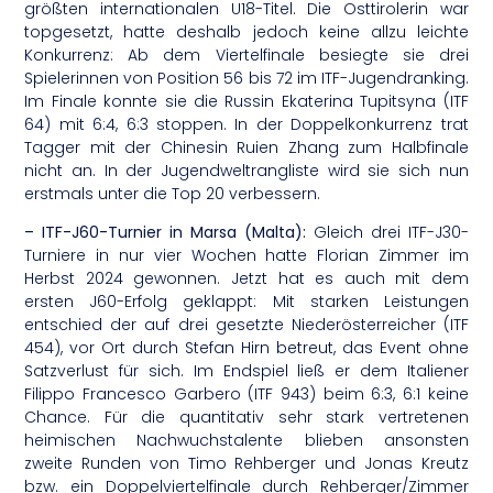
größten internationalen U18-Titel. Die Osttirolerin war
topgesetzt, hatte deshalb jedoch keine allzu leichte
Konkurrenz: Ab dem Viertelfinale besiegte sie drei
Spielerinnen von Position 56 bis 72 im ITF-Jugendranking.
Im Finale konnte sie die Russin Ekaterina Tupitsyna (ITF
64) mit 6:4, 6:3 stoppen. In der Doppelkonkurrenz trat
Tagger mit der Chinesin Ruien Zhang zum Halbfinale
nicht an. In der Jugendweltrangliste wird sie sich nun
erstmals unter die Top 20 verbessern.
– ITF-J60-Turnier in Marsa (Malta):
Gleich drei ITF-J30-
Turniere in nur vier Wochen hatte Florian Zimmer im
Herbst 2024 gewonnen. Jetzt hat es auch mit dem
ersten J60-Erfolg geklappt: Mit starken Leistungen
entschied der auf drei gesetzte Niederösterreicher (ITF
454), vor Ort durch Stefan Hirn betreut, das Event ohne
Satzverlust für sich. Im Endspiel ließ er dem Italiener
Filippo Francesco Garbero (ITF 943) beim 6:3, 6:1 keine
Chance. Für die quantitativ sehr stark vertretenen
heimischen Nachwuchstalente blieben ansonsten
zweite Runden von Timo Rehberger und Jonas Kreutz
bzw. ein Doppelviertelfinale durch Rehberger/Zimmer