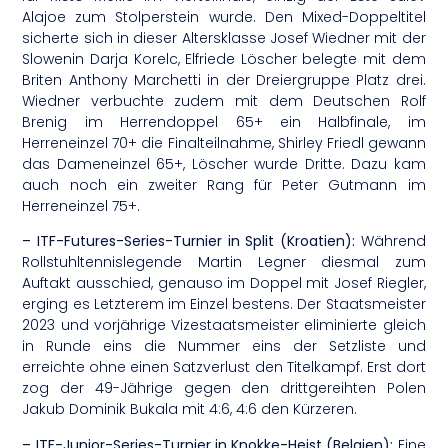
Alajoe zum Stolperstein wurde. Den Mixed-Doppeltitel
sicherte sich in dieser Altersklasse Josef Wiedner mit der
Slowenin Darja Korelc, Elfriede Löscher belegte mit dem
Briten Anthony Marchetti in der Dreiergruppe Platz drei.
Wiedner verbuchte zudem mit dem Deutschen Rolf
Brenig im Herrendoppel 65+ ein Halbfinale, im
Herreneinzel 70+ die Finalteilnahme, Shirley Friedl gewann
das Dameneinzel 65+, Löscher wurde Dritte. Dazu kam
auch noch ein zweiter Rang für Peter Gutmann im
Herreneinzel 75+.
– ITF-Futures-Series-Turnier in Split (Kroatien):
Während
Rollstuhltennislegende Martin Legner diesmal zum
Auftakt ausschied, genauso im Doppel mit Josef Riegler,
erging es Letzterem im Einzel bestens. Der Staatsmeister
2023 und vorjährige Vizestaatsmeister eliminierte gleich
in Runde eins die Nummer eins der Setzliste und
erreichte ohne einen Satzverlust den Titelkampf. Erst dort
zog der 49-Jährige gegen den drittgereihten Polen
Jakub Dominik Bukala mit 4:6, 4:6 den Kürzeren.
– ITF-Junior-Series-Turnier in Knokke-Heist (Belgien):
Eine