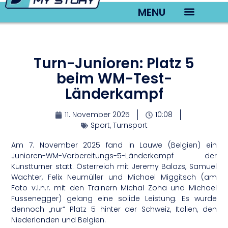
MENU
TV22 Videos
Turn-Junioren: Platz 5
beim WM-Test-
Länderkampf
11. November 2025
10:08
Sport
,
Turnsport
Am 7. November 2025 fand in Lauwe (Belgien) ein
Junioren-WM-Vorbereitungs-5-Länderkampf der
Kunstturner statt. Österreich mit Jeremy Balazs, Samuel
Wachter, Felix Neumüller und Michael Miggitsch (am
Foto v.l.n.r. mit den Trainern Michal Zoha und Michael
Fussenegger) gelang eine solide Leistung. Es wurde
dennoch „nur“ Platz 5 hinter der Schweiz, Italien, den
Niederlanden und Belgien.