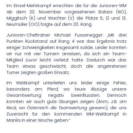
Im Einzel-Mehrkampf errechten die für die Junioren-WM
ab dem 20. November vorgesehenen Balazs (NÖ),
Miggitsch (K) und Wachter (V) die Plätze 5, 12 und 13.
Neumüller (OÖ) folgte auf dem 20. Rang.
Junioren-Cheftrainer Michael Fussenegger: „Mit drei
Punkten Rückstand auf Rang 4 war das Ergebnis trotz
einiger Schwierigkeiten insgesamt solide. Leider konnten
wir nur mit vier Turnern anreisen, da sich ein Team-
Mitglied zuvor leicht verletzt hatte. Dadurch war das
Team etwas geschwächt, doch alle angetretenen
Turner zeigten großen Einsatz.
Im Wettkampf unterliefen uns leider einige Fehler,
besonders am Pferd, wo teure Abzüge unsere
Gesamtwertung negativ beeinflussten. Dennoch
konnten wir auch gute Übungen zeigen
(Anm.: z.B. am
Reck, wo Österreich die Teamwertung gewann)
, die uns
Zuversicht für den kommenden WM-Wettkampf in
Manila in einer Woche geben.“