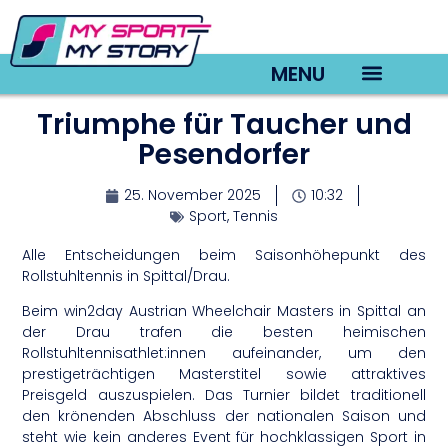
MENU
Triumphe für Taucher und
TV22 Videos
Pesendorfer
25. November 2025
10:32
Sport
,
Tennis
Alle Entscheidungen beim Saisonhöhepunkt des
Rollstuhltennis in Spittal/Drau.
Beim win2day Austrian Wheelchair Masters in Spittal an
der Drau trafen die besten heimischen
Rollstuhltennisathlet:innen aufeinander, um den
prestigeträchtigen Masterstitel sowie attraktives
Preisgeld auszuspielen. Das Turnier bildet traditionell
den krönenden Abschluss der nationalen Saison und
steht wie kein anderes Event für hochklassigen Sport in