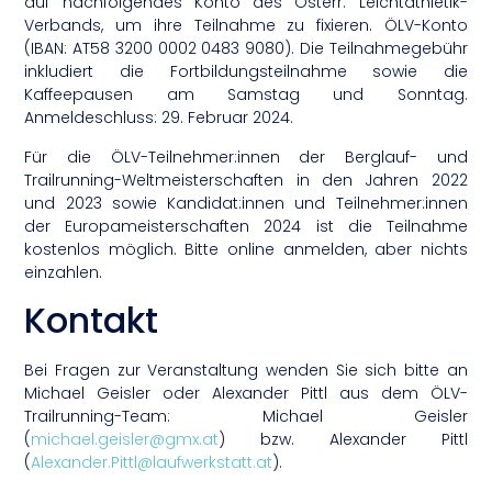
auf nachfolgendes Konto des Österr. Leichtathletik-
Verbands, um ihre Teilnahme zu fixieren. ÖLV-Konto
(IBAN: AT58 3200 0002 0483 9080). Die Teilnahmegebühr
inkludiert die Fortbildungsteilnahme sowie die
Kaffeepausen am Samstag und Sonntag.
Anmeldeschluss: 29. Februar 2024.
Für die ÖLV-Teilnehmer:innen der Berglauf- und
Trailrunning-Weltmeisterschaften in den Jahren 2022
und 2023 sowie Kandidat:innen und Teilnehmer:innen
der Europameisterschaften 2024 ist die Teilnahme
kostenlos möglich. Bitte online anmelden, aber nichts
einzahlen.
Kontakt
Bei Fragen zur Veranstaltung wenden Sie sich bitte an
Michael Geisler oder Alexander Pittl aus dem ÖLV-
Trailrunning-Team: Michael Geisler
(
michael.geisler@gmx.at
) bzw. Alexander Pittl
(
Alexander.Pittl@laufwerkstatt.at
).