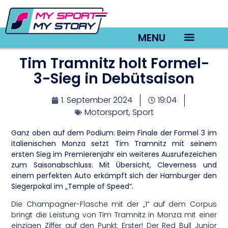
MENU
Tim Tramnitz holt Formel-
TV22 Videos
3-Sieg in Debütsaison
1. September 2024
19:04
Motorsport
,
Sport
Ganz oben auf dem Podium: Beim Finale der Formel 3 im
italienischen Monza setzt Tim Tramnitz mit seinem
ersten Sieg im Premierenjahr ein weiteres Ausrufezeichen
zum Saisonabschluss. Mit Übersicht, Cleverness und
einem perfekten Auto erkämpft sich der Hamburger den
Siegerpokal im „Temple of Speed“.
Die Champagner-Flasche mit der „1“ auf dem Corpus
bringt die Leistung von Tim Tramnitz in Monza mit einer
einzigen Ziffer auf den Punkt: Erster! Der Red Bull Junior