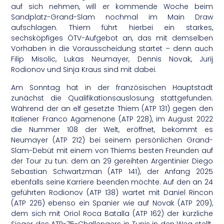
auf sich nehmen, will er kommende Woche beim
Sandplatz-Grand-Slam nochmal im Main Draw
aufschlagen. Thiem führt hierbei ein starkes,
sechsköpfiges ÖTV-Aufgebot an, das mit demselben
Vorhaben in die Vorausscheidung startet – denn auch
Filip Misolic, Lukas Neumayer, Dennis Novak, Jurij
Rodionov und Sinja Kraus sind mit dabei.
Am Sonntag hat in der französischen Hauptstadt
zunächst die Qualifikationsauslosung stattgefunden.
Während der an elf gesetzte Thiem (ATP 131) gegen den
Italiener Franco Agamenone (ATP 228), im August 2022
die Nummer 108 der Welt, eröffnet, bekommt es
Neumayer (ATP 212) bei seinem persönlichen Grand-
Slam-Debüt mit einem von Thiems besten Freunden auf
der Tour zu tun: dem an 29 gereihten Argentinier Diego
Sebastian Schwartzman (ATP 141), der Anfang 2025
ebenfalls seine Karriere beenden möchte. Auf den an 24
geführten Rodionov (ATP 138) wartet mit Daniel Rincon
(ATP 226) ebenso ein Spanier wie auf Novak (ATP 209),
dem sich mit Oriol Roca Batalla (ATP 162) der kürzliche
Sieger des ATP-75-Challengers in Tunis in den Weg stellt.