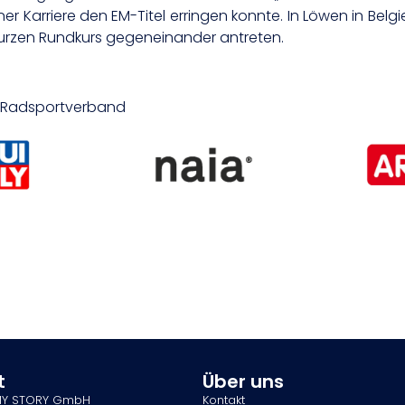
iner Karriere den EM-Titel erringen konnte. In Löwen in Bel
m kurzen Rundkurs gegeneinander antreten.
er Radsportverband
t
Über uns
MY STORY GmbH
Kontakt