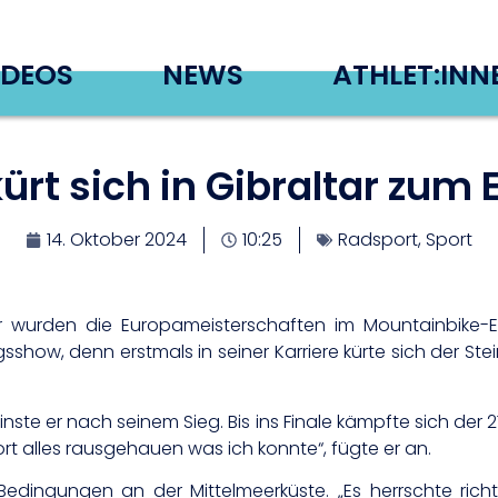
IDEOS
NEWS
ATHLET:INN
ürt sich in Gibraltar zum
14. Oktober 2024
10:25
Radsport
,
Sport
ar wurden die Europameisterschaften im Mountainbike-E
sshow, denn erstmals in seiner Karriere kürte sich der St
rinste er nach seinem Sieg. Bis ins Finale kämpfte sich der 2
ort alles rausgehauen was ich konnte“, fügte er an.
 Bedingungen an der Mittelmeerküste. „Es herrschte ri