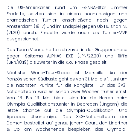
Die US-Amerikaner, rund um Ex-NBA-Star Jimmer
Fredette, setzten sich in einem hochklassigen und
dramatischen Turnier anschließend noch gegen
Amsterdam (18:17) und im Endspiel gegen Ub Huishan NE
(21:20) durch. Fredette wurde auch als Turnier-MVP
ausgezeichnet.
Das Team Vienna hatte sich zuvor in der Gruppenphase
gegen
Saitama ALPHAS EXE
(JPN/22:20) und
Riffa
(BRN/18:19) als Zweiter in die K.o.-Phase gespielt.
Nächster World-Tour-Stopp ist Marseille. An der
französischen Südküste geht es von 31. Mai bis 1. Juni um
die nächsten Punkte für die Rangliste. Für das 3×3-
Nationalteam wird es schon zwei Wochen früher ernst:
Von 16. Bis 19. Mai bietet sich für die Herren beim
Olympia-Qualifikationsturnier in Debrecen (Ungarn) die
letzte Chance auf die Olympia-Qualifikation. Und
Apropos Utsunomiya: Das 3×3-Nationalteam der
Damen bestreitet auf genau jenem Court, den Linortner
& Co. am Wochenende bespielten, das Olympia-