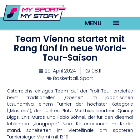
MENU
Team Vienna startet mit
TV22 Videos
Rang fünf in neue World-
Tour-Saison
29. April 2024
08:11
Basketball
,
Sport
Österreichs einziges Team auf der Profi-Tour erreichte
beim traditionellen „Opener“ im japanischen
Utsunomiya, einem Turnier der höchster Kategorie
(„Masters“), den fünften Platz.
Matthias Linortner, Quincy
Diggs, Enis Murati
und
Fabio Söhnel
, der für den diesmal
fehlenden „Jungpapa“ Nico Kaltenbrunner im Kader
stand, scheiterten im Viertelfinale am späteren
Turniersieger Miami mit 13:19.