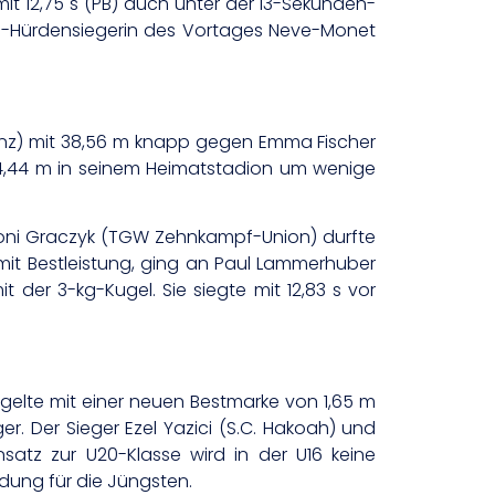
mit 12,75 s (PB) auch unter der 13-Sekunden-
0-m-Hürdensiegerin des Vortages Neve-Monet
nz) mit 38,56 m knapp gegen Emma Fischer
 44,44 m in seinem Heimatstadion um wenige
toni Graczyk (TGW Zehnkampf-Union) durfte
s mit Bestleistung, ging an Paul Lammerhuber
t der 3-kg-Kugel. Sie siegte mit 12,83 s vor
egelte mit einer neuen Bestmarke von 1,65 m
r. Der Sieger Ezel Yazici (S.C. Hakoah) und
atz zur U20-Klasse wird in der U16 keine
dung für die Jüngsten.