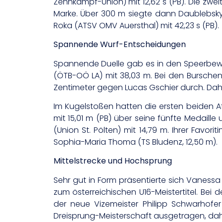
Zehnkampf-Union) mit 12,62 s (PB). Die zwei
Marke. Über 300 m siegte dann Daublebsky 
Roka (ATSV OMV Auersthal) mit 42,23 s (PB).
Spannende Wurf-Entscheidungen
Spannende Duelle gab es in den Speerbew
(ÖTB-OÖ LA) mit 38,03 m. Bei den Burschen
Zentimeter gegen Lucas Gschier durch. Dahi
Im Kugelstoßen hatten die ersten beiden 
mit 15,01 m (PB) über seine fünfte Medaille
(Union St. Pölten) mit 14,79 m. Ihrer Favor
Sophia-Maria Thoma (TS Bludenz, 12,50 m).
Mittelstrecke und Hochsprung
Sehr gut in Form präsentierte sich Vanessa
zum österreichischen U16-Meistertitel. Bei
der neue Vizemeister Philipp Schwarhofe
Dreisprung-Meisterschaft ausgetragen, dah