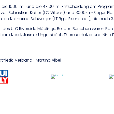
ie 1000-m- und die 4×100-m-Entscheidung am Programm. Ü
 min vor Sebastian Kofler (LC Villach) und 3000-m-Sieger 
uisa Katharina Schweiger (LT Bgld Eisenstadt), die nach 3:1
n des ULC Riverside Mödlings. Bei den Burschen waren Ra
arbara Kassl, Jasmin Ungersböck, Theresa Holzer und Nin
athletik-Verband | Martina Albel