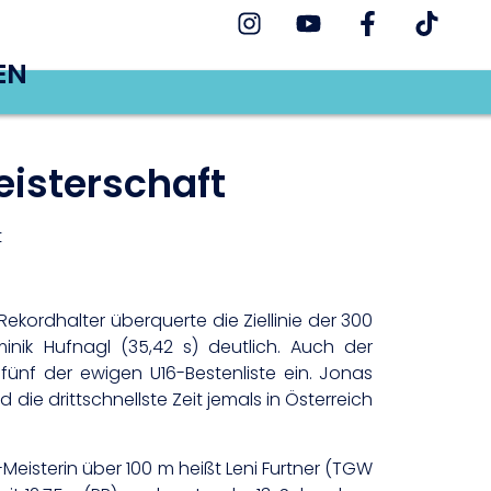
EN
eisterschaft
t
kordhalter überquerte die Ziellinie der 300
nik Hufnagl (35,42 s) deutlich. Auch der
fünf der ewigen U16-Bestenliste ein. Jonas
ie drittschnellste Zeit jemals in Österreich
eisterin über 100 m heißt Leni Furtner (TGW