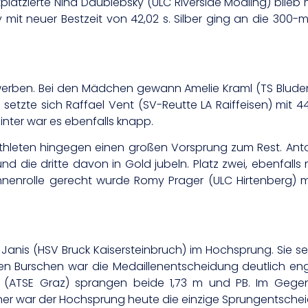
tplatzierte Nina Daublebsky (ULC Riverside Mödling) blieb 
mit neuer Bestzeit von 42,02 s. Silber ging an die 30
erben. Bei den Mädchen gewann Amelie Kraml (TS Blude
 setzte sich Raffael Vent (SV-Reutte LA Raiffeisen) mit
nter war es ebenfalls knapp.
Athleten hingegen einen großen Vorsprung zum Rest. An
 und die dritte davon in Gold jubeln. Platz zwei, ebenfall
itinnenrolle gerecht wurde Romy Prager (ULC Hirtenberg) mi
 Janis (HSV Bruck Kaisersteinbruch) im Hochsprung. Sie s
 den Burschen war die Medaillenentscheidung deutlich enge
r (ATSE Graz) sprangen beide 1,73 m und PB. Im Gegens
er war der Hochsprung heute die einzige Sprungentschei