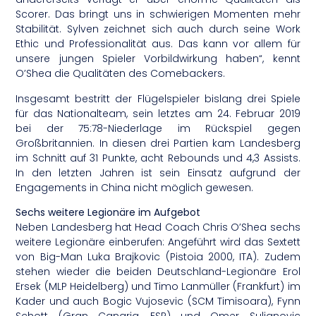
Scorer. Das bringt uns in schwierigen Momenten mehr
Stabilität. Sylven zeichnet sich auch durch seine Work
Ethic und Professionalität aus. Das kann vor allem für
unsere jungen Spieler Vorbildwirkung haben“, kennt
O’Shea die Qualitäten des Comebackers.
Insgesamt bestritt der Flügelspieler bislang drei Spiele
für das Nationalteam, sein letztes am 24. Februar 2019
bei der 75:78-Niederlage im Rückspiel gegen
Großbritannien. In diesen drei Partien kam Landesberg
im Schnitt auf 31 Punkte, acht Rebounds und 4,3 Assists.
In den letzten Jahren ist sein Einsatz aufgrund der
Engagements in China nicht möglich gewesen.
Sechs weitere Legionäre im Aufgebot
Neben Landesberg hat Head Coach Chris O’Shea sechs
weitere Legionäre einberufen: Angeführt wird das Sextett
von Big-Man Luka Brajkovic (Pistoia 2000, ITA). Zudem
stehen wieder die beiden Deutschland-Legionäre Erol
Ersek (MLP Heidelberg) und Timo Lanmüller (Frankfurt) im
Kader und auch Bogic Vujosevic (SCM Timisoara), Fynn