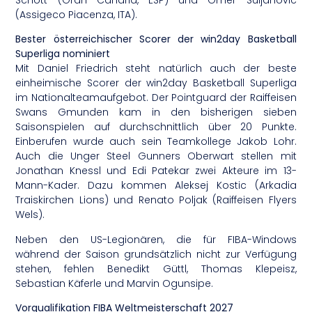
Schott (Gran Canaria, ESP) und Omer Suljanovic
(Assigeco Piacenza, ITA).
Bester österreichischer Scorer der win2day Basketball
Superliga nominiert
Mit Daniel Friedrich steht natürlich auch der beste
einheimische Scorer der win2day Basketball Superliga
im Nationalteamaufgebot. Der Pointguard der Raiffeisen
Swans Gmunden kam in den bisherigen sieben
Saisonspielen auf durchschnittlich über 20 Punkte.
Einberufen wurde auch sein Teamkollege Jakob Lohr.
Auch die Unger Steel Gunners Oberwart stellen mit
Jonathan Knessl und Edi Patekar zwei Akteure im 13-
Mann-Kader. Dazu kommen Aleksej Kostic (Arkadia
Traiskirchen Lions) und Renato Poljak (Raiffeisen Flyers
Wels).
Neben den US-Legionären, die für FIBA-Windows
während der Saison grundsätzlich nicht zur Verfügung
stehen, fehlen Benedikt Güttl, Thomas Klepeisz,
Sebastian Käferle und Marvin Ogunsipe.
Vorqualifikation FIBA Weltmeisterschaft 2027