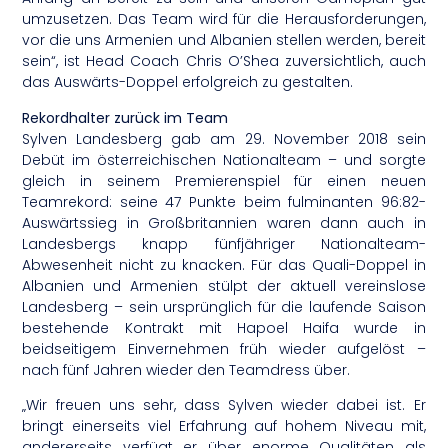
umzusetzen. Das Team wird für die Herausforderungen,
vor die uns Armenien und Albanien stellen werden, bereit
sein“, ist Head Coach Chris O’Shea zuversichtlich, auch
das Auswärts-Doppel erfolgreich zu gestalten.
Rekordhalter zurück im Team
Sylven Landesberg gab am 29. November 2018 sein
Debüt im österreichischen Nationalteam – und sorgte
gleich in seinem Premierenspiel für einen neuen
Teamrekord: seine 47 Punkte beim fulminanten 96:82-
Auswärtssieg in Großbritannien waren dann auch in
Landesbergs knapp fünfjähriger Nationalteam-
Abwesenheit nicht zu knacken. Für das Quali-Doppel in
Albanien und Armenien stülpt der aktuell vereinslose
Landesberg – sein ursprünglich für die laufende Saison
bestehende Kontrakt mit Hapoel Haifa wurde in
beidseitigem Einvernehmen früh wieder aufgelöst –
nach fünf Jahren wieder den Teamdress über.
„Wir freuen uns sehr, dass Sylven wieder dabei ist. Er
bringt einerseits viel Erfahrung auf hohem Niveau mit,
andererseits verfügt er über enorme Qualitäten als