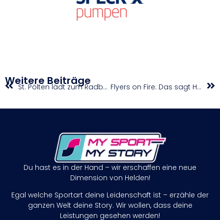
Weitere Beiträge
St. Pölten lädt zum Radball-Weltcup am Samstag
Flyers on Fire: Das sagt Head Coach Waser zum heißen Saisonstart
Du hast es in der Hand – wir erschaffen eine neue
Dimension von Helden!
Egal welche Sportart deine Leidenschaft ist – erzähle der
ganzen Welt deine Story. Wir wollen, dass deine
Leistungen gesehen werden!