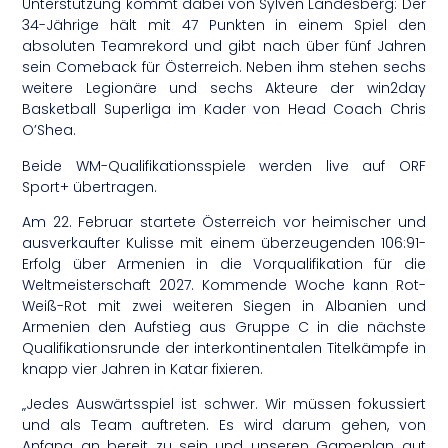
Unterstützung kommt dabei von Sylven Landesberg: Der
34-Jährige hält mit 47 Punkten in einem Spiel den
absoluten Teamrekord und gibt nach über fünf Jahren
sein Comeback für Österreich. Neben ihm stehen sechs
weitere Legionäre und sechs Akteure der win2day
Basketball Superliga im Kader von Head Coach Chris
O’Shea.
Beide WM-Qualifikationsspiele werden live auf ORF
Sport+ übertragen.
Am 22. Februar startete Österreich vor heimischer und
ausverkaufter Kulisse mit einem überzeugenden 106:91-
Erfolg über Armenien in die Vorqualifikation für die
Weltmeisterschaft 2027. Kommende Woche kann Rot-
Weiß-Rot mit zwei weiteren Siegen in Albanien und
Armenien den Aufstieg aus Gruppe C in die nächste
Qualifikationsrunde der interkontinentalen Titelkämpfe in
knapp vier Jahren in Katar fixieren.
„Jedes Auswärtsspiel ist schwer. Wir müssen fokussiert
und als Team auftreten. Es wird darum gehen, von
Anfang an bereit zu sein und unseren Gameplan gut