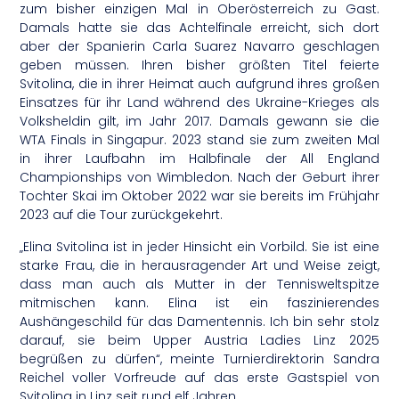
zum bisher einzigen Mal in Oberösterreich zu Gast.
Damals hatte sie das Achtelfinale erreicht, sich dort
aber der Spanierin Carla Suarez Navarro geschlagen
geben müssen. Ihren bisher größten Titel feierte
Svitolina, die in ihrer Heimat auch aufgrund ihres großen
Einsatzes für ihr Land während des Ukraine-Krieges als
Volksheldin gilt, im Jahr 2017. Damals gewann sie die
WTA Finals in Singapur. 2023 stand sie zum zweiten Mal
in ihrer Laufbahn im Halbfinale der All England
Championships von Wimbledon. Nach der Geburt ihrer
Tochter Skai im Oktober 2022 war sie bereits im Frühjahr
2023 auf die Tour zurückgekehrt.
„Elina Svitolina ist in jeder Hinsicht ein Vorbild. Sie ist eine
starke Frau, die in herausragender Art und Weise zeigt,
dass man auch als Mutter in der Tennisweltspitze
mitmischen kann. Elina ist ein faszinierendes
Aushängeschild für das Damentennis. Ich bin sehr stolz
darauf, sie beim Upper Austria Ladies Linz 2025
begrüßen zu dürfen“, meinte Turnierdirektorin Sandra
Reichel voller Vorfreude auf das erste Gastspiel von
Svitolina in Linz seit rund elf Jahren.