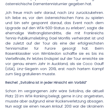
österreichische Damentennisturnier gegeben hat.
„Ich freue mich sehr darauf, nach Linz zurückzukehren.
Ich liebe es, vor den österreichischen Fans zu spielen
und bin sehr gespannt darauf, das Event nach dem
Upgrade auf den WTA-500-Status zu erleben“, sagte die
ehemalige Weltranglistendritte, die mit Frankreichs
Tennis-Publikumsliebling Gael Monfils verheiratet ist und
die zuletzt auf der Tour als eine der erfolgreichsten
Tennismütter für Furore gesorgt hat. Beim
Rasenklassiker von Wimbledon schaffte sie es bis ins
Viertelfinale, ihr letztes Endspiel auf der Tour erreichte sie
vor genau einem Jahr in Auckland, als sie Coco Gauff
(USA), Linz-Siegerin von 2019, erst nach hartem Kampf
zum Sieg gratulieren musste.
Reichel: „Svitolina ist in jeder Hinsicht ein Vorbild“
Schon im vergangenen Jahr wäre Svitolina, die aktuell
Platz 23 im WTA-Ranking belegt, gerne in Linz angetreten,
musste aber aufgrund einer Rückenverletzung absagen.
Nun wagt sie einen neuen Anlauf. 2013 war die Ukrainerin