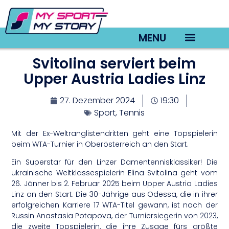
MENU
Svitolina serviert beim
TV22 Videos
Upper Austria Ladies Linz
27. Dezember 2024
19:30
Sport
,
Tennis
Mit der Ex-Weltranglistendritten geht eine Topspielerin
beim WTA-Turnier in Oberösterreich an den Start.
Ein Superstar für den Linzer Damentennisklassiker! Die
ukrainische Weltklassespielerin Elina Svitolina geht vom
26. Jänner bis 2. Februar 2025 beim Upper Austria Ladies
Linz an den Start. Die 30-Jährige aus Odessa, die in ihrer
erfolgreichen Karriere 17 WTA-Titel gewann, ist nach der
Russin Anastasia Potapova, der Turniersiegerin von 2023,
die zweite Topspielerin, die ihre Zusage fürs größte