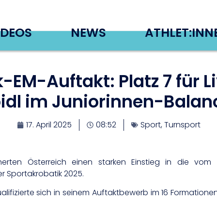
IDEOS
NEWS
ATHLET:INN
-EM-Auftakt: Platz 7 für L
oidl im Juniorinnen-Balan
17. April 2025
08:52
Sport
,
Turnsport
cherten Österreich einen starken Einstieg in die vom
 Sportakrobatik 2025.
ifizierte sich in seinem Auftaktbewerb im 16 Formationen