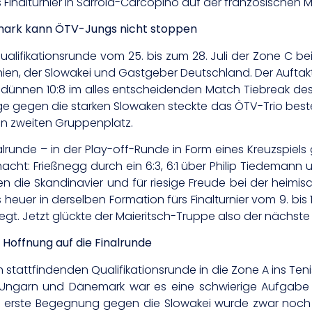
nalturnier in Sarrola-Carcopino auf der französischen Mit
rk kann ÖTV-Jungs nicht stoppen
alifikationsrunde vom 25. bis zum 28. Juli der Zone C be
en, der Slowakei und Gastgeber Deutschland. Der Auftakt g
hdünnen 10:8 im alles entscheidenden Match Tiebreak des 
lage gegen die starken Slowaken steckte das ÖTV-Trio best
n zweiten Gruppenplatz.
inalrunde – in der Play-off-Runde in Form eines Kreuzspie
acht: Frießnegg durch ein 6:3, 6:1 über Philip Tiedemann
egen die Skandinavier und für riesige Freude bei der heim
euer in derselben Formation fürs Finalturnier vom 9. bis 11
gt. Jetzt glückte der Maieritsch-Truppe also der nächste
offnung auf die Finalrunde
ich stattfindenden Qualifikationsrunde in die Zone A ins T
, Ungarn und Dänemark war es eine schwierige Aufgabe
 Die erste Begegnung gegen die Slowakei wurde zwar noch m