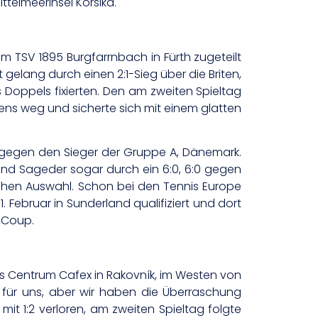
telmeerinsel Korsika.
im TSV 1895 Burgfarrnbach in Fürth zugeteilt
elang durch einen 2:1-Sieg über die Briten,
Doppels fixierten. Den am zweiten Spieltag
ens weg und sicherte sich mit einem glatten
ls gegen den Sieger der Gruppe A, Dänemark.
 und Sageder sogar durch ein 6:0, 6:0 gegen
ischen Auswahl. Schon bei den Tennis Europe
. Februar in Sunderland qualifiziert und dort
 Coup.
enis Centrum Cafex in Rakovník, im Westen von
 für uns, aber wir haben die Überraschung
it 1:2 verloren, am zweiten Spieltag folgte