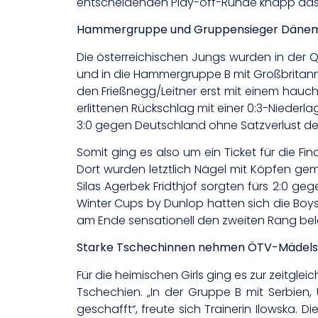
entscheidenden Play-off-Runde knapp das Fi
Hammergruppe und Gruppensieger Dänema
Die österreichischen Jungs wurden in der Qu
und in die Hammergruppe B mit Großbritanni
den Frießnegg/Leitner erst mit einem hauc
erlittenen Rückschlag mit einer 0:3-Nieder
3:0 gegen Deutschland ohne Satzverlust de
Somit ging es also um ein Ticket für die F
Dort wurden letztlich Nägel mit Köpfen gem
Silas Agerbek Fridthjof sorgten fürs 2:0 g
Winter Cups by Dunlop hatten sich die Boys h
am Ende sensationell den zweiten Rang bele
Starke Tschechinnen nehmen ÖTV-Mädels H
Für die heimischen Girls ging es zur zeitgle
Tschechien. „In der Gruppe B mit Serbien
geschafft“, freute sich Trainerin Ilowska.