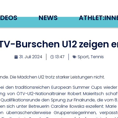
IDEOS
NEWS
ATHLET:INN
TV-Burschen U12 zeigen e
31. Juli 2024
13:47
Sport
,
Tennis
unde. Die Mädchen U12 trotz starker Leistungen nicht.
bei den traditionsreichen European Summer Cups wieder 
ung von ÖTV-U12-Nationaltrainer Robert Maieritsch schaf
alifikationsrunde den Sprung zur Finalrunde, die vom 8. b
ugen sich unter Betreuerin Caroline Ilowska exzellent: 
 überraschenderweise Gruppensiegerinnen, verpasst