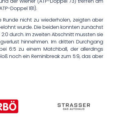
) und der Wiener (ATP-Doppel 73) treffen am
ATP-Doppel 181).
te Runde nicht zu wiederholen, zeigten aber
l belohnt wurde. Die beiden konnten zunächst
m 2:0 durch. Im zweiten Abschnitt mussten sie
gverlust hinnehmen. Im dritten Durchgang
bei 6:5 zu einem Matchball, der allerdings
bloß noch ein Reminibreak zum 5:9, das aber