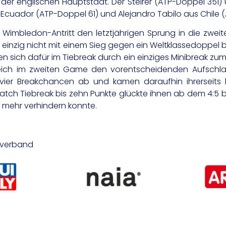
 der englischen Hauptstadt. Der Steirer (ATP-Doppel 351
 Ecuador (ATP-Doppel 61) und Alejandro Tabilo aus Chile (
 Wimbledon-Antritt den letztjährigen Sprung in die zwei
ie einzig nicht mit einem Sieg gegen ein Weltklassedoppe
ten sich dafür im Tiebreak durch ein einziges Minibreak zu
leich im zweiten Game den vorentscheidenden Aufschla
 vier Breakchancen ab und kamen daraufhin ihrerseits 
atch Tiebreak bis zehn Punkte glückte ihnen ab dem 4:5 
 mehr verhindern konnte.
isverband