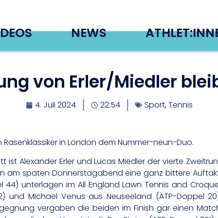
IDEOS
NEWS
ATHLET:INN
ung von Erler/Miedler ble
4. Juli 2024
22:54
Sport
,
Tennis
m Rasenklassiker in London dem Nummer-neun-Duo.
itt ist Alexander Erler und Lucas Miedler der vierte Zwei
n am späten Donnerstagabend eine ganz bittere Auftaktni
el 44) unterlagen im All England Lawn Tennis and Croqu
) und Michael Venus aus Neuseeland (ATP-Doppel 20) mi
gegnung vergaben die beiden im Finish gar einen Match