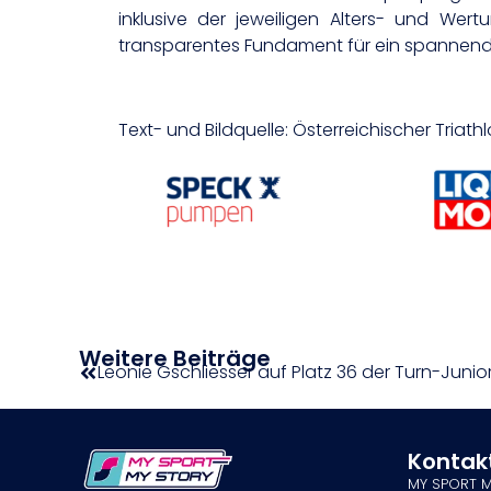
inklusive der jeweiligen Alters- und Wert
transparentes Fundament für ein spannendes
Text- und Bildquelle: Österreichischer Triat
Weitere Beiträge
Leonie Gschliesser auf Platz 36 der Turn-Jun
Kontak
MY SPORT 