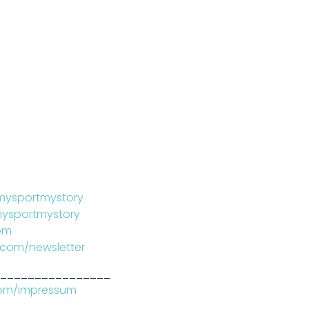
mysportmystory
ysportmystory
om
.com/newsletter
________________
com/impressum