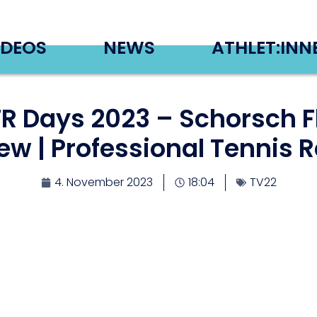
IDEOS
NEWS
ATHLET:INN
TR Days 2023 – Schorsch 
iew | Professional Tennis R
4. November 2023
18:04
TV22