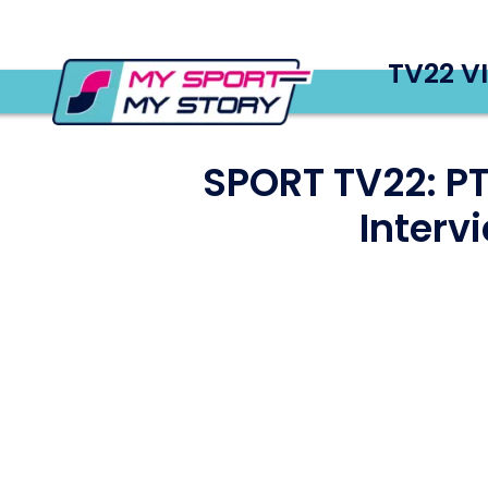
TV22 V
SPORT TV22: P
Interv