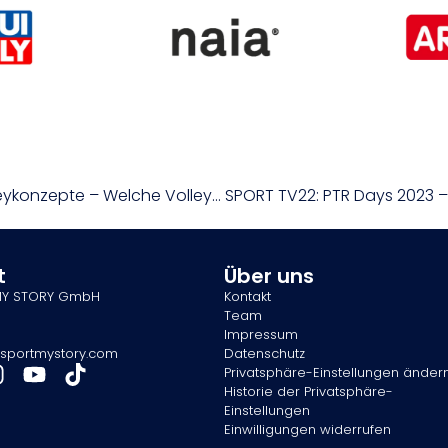
SPORT TV22: PTR Days 2023 – Ralf Pötter: Volleykonzepte – Welche Volleytechnik für welchen Spieler
t
Über uns
MY STORY GmbH
Kontakt
Team
Impressum
sportmystory.com
Datenschutz
Privatsphäre-Einstellungen änder
Historie der Privatsphäre-
Einstellungen
Einwilligungen widerrufen