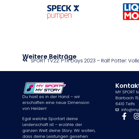
Weitere Beiträge
Kontak
MY SPORT 
Du hast es in der Hand – wir
Bairbach 15
erschaffen eine neue Dimension
6410 Telfs
von Helden!
info@my
Egal welche Sportart deine
Leidenschaft ist – erzähle der
ganzen Welt deine Story. Wir wollen,
dass deine Leistungen gesehen