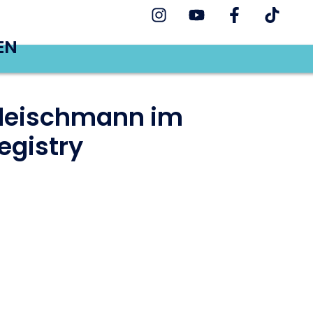
EN
Fleischmann im
egistry