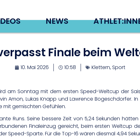
IDEOS
NEWS
ATHLET:INN
verpasst Finale beim Wel
10. Mai 2026
10:58
Klettern
,
Sport
wird am Sonntag mit dem ersten Speed-Weltcup der Sai
Kevin Amon, Lukas Knapp und Lawrence Bogeschdorfer. In e
te mit gemischten Gefühlen.
tante Runs. Seine bessere Zeit von 5,24 Sekunden hätten
rbundenen Finaleinzug gereicht, beim ersten Weltcup de
g der Speed-Sparte. Für die Top-16 wären diesmal 4,94 Se