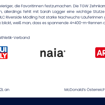
hwieriger, die Favoritinnen festzumachen. Die TGW Zehnk
n, allerdings fehlt mit Sarah Lagger eine wichtige Stütze
 ULC Riverside Mödling hat starke Nachwuchs-Läuferinne
nk blickt, weiß man, dass es spannende 4×400-m-Rennen 
tathletik-Verband
B2L an
McDonald’s Österreic