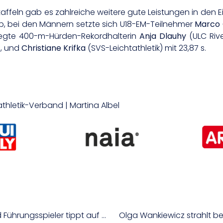
taffeln gab es zahlreiche weitere gute Leistungen in de
erb, bei den Männern setzte sich U18-EM-Teilnehmer
Marco 
siegte 400-m-Hürden-Rekordhalterin
Anja Dlauhy
(ULC Rive
s, und
Christiane Krifka
(SVS-Leichtathletik) mit 23,87 s.
athletik-Verband | Martina Albel
win2day-BSL-Finals: Mehrheit der Kapitäne und Führungsspieler tippt auf Oberwart
Olga Wankiewicz strahlt b