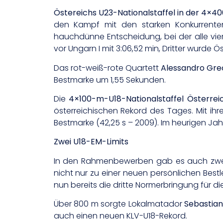
Östereichs U23-Nationalstaffel in der 4×40
den Kampf mit den starken Konkurrent
hauchdünne Entscheidung, bei der alle vier
vor Ungarn I mit 3:06,52 min, Dritter wurde Ö
Das rot-weiß-rote Quartett
Alessandro Grec
Bestmarke um 1,55 Sekunden.
Die
4×100-m-U18-Nationalstaffel Österrei
österreichischen Rekord des Tages. Mit ihre
Bestmarke (42,25 s – 2009). Im heurigen Jah
Zwei U18-EM-Limits
In den Rahmenbewerben gab es auch zwei
nicht nur zu einer neuen persönlichen Bestl
nun bereits die dritte Normerbringung für 
Über 800 m sorgte Lokalmatador
Sebastian
auch einen neuen KLV-U18-Rekord.