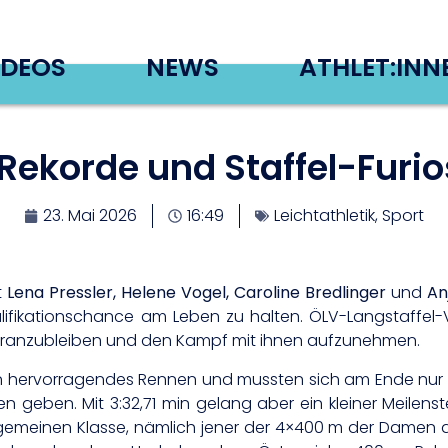
IDEOS
NEWS
ATHLET:INN
ekorde und Staffel-Furios
23. Mai 2026
16:49
Leichtathletik
,
Sport
t
Lena Pressler, Helene Vogel, Caroline Bredlinger
und
An
alifikationschance am Leben zu halten. ÖLV-Langstaffel-
dranzubleiben und den Kampf mit ihnen aufzunehmen.
t ein hervorragendes Rennen und mussten sich am Ende nur
n geben. Mit 3:32,71 min gelang aber ein kleiner Meilenst
gemeinen Klasse, nämlich jener der 4×400 m der Damen 