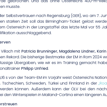
wurde gebrochen. Und das ohne Österreichs 400-m-Reko
en musste.
ller Selbstvertrauen nach Regensburg (GER), wo am 7. Juni
n starken Zeit soll das Birmingham-Ticket gelöst werde
 dem Österreich in der Langstaffel das letzte Mal vor 55
alifikation ausschlaggebend.
serven
 Villach mit
Patricia Brunninger, Magdalena Lindner, Kari
en Rekord. Die bisherige Bestmarke der EM in Rom 2024 w
lüssige Übergaben, wie wir es im Training gemacht haben.
onaltrainer
Philipp Unfried
.
4,16 s von der Team-EM im Vorjahr weist Österreichs Natio
, Tschechien, Schweden, Türkei und Finnland in der
„Roa
 werden können. Außerdem kann der ÖLV bei den näc
i den Winterspielen in Mailand-Cortina einen längeren Aufba
erstreuen