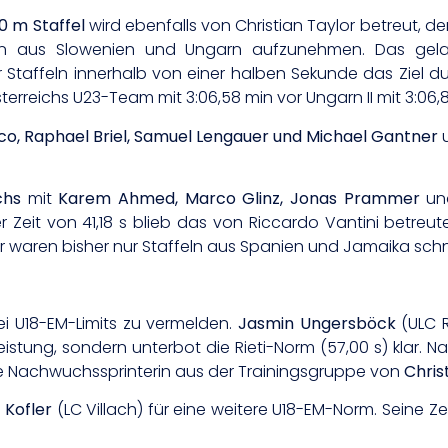
0 m Staffel
wird ebenfalls von Christian Taylor betreut, der
en aus Slowenien und Ungarn aufzunehmen. Das gel
 Staffeln innerhalb von einer halben Sekunde das Ziel du
sterreichs U23-Team mit 3:06,58 min vor Ungarn II mit 3:06,
o, Raphael Briel, Samuel Lengauer und Michael Gantner
u
chs
mit
Karem Ahmed, Marco Glinz, Jonas Prammer
u
r Zeit von 41,18 s blieb das von Riccardo Vantini betreut
r waren bisher nur Staffeln aus Spanien und Jamaika schnel
 U18-EM-Limits zu vermelden.
Jasmin Ungersböck
(ULC R
eistung, sondern unterbot die Rieti-Norm (57,00 s) klar. N
die Nachwuchssprinterin aus der Trainingsgruppe von
Chris
 Kofler
(LC Villach) für eine weitere U18-EM-Norm. Seine Zeit