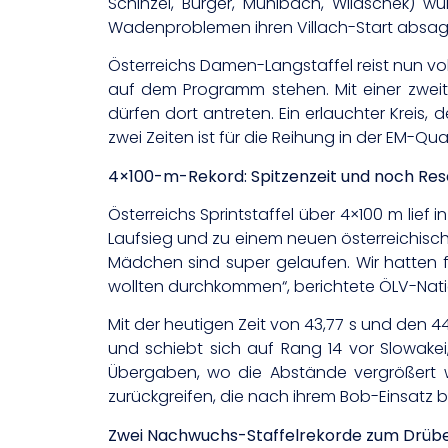
Schinzel, Burger, Mühlbach, Wildschek) 
Wadenproblemen ihren Villach-Start absag
Österreichs Damen-Langstaffel reist nun vo
auf dem Programm stehen. Mit einer zweite
dürfen dort antreten. Ein erlauchter Kreis,
zwei Zeiten ist für die Reihung in der EM-Qu
4×100-m-Rekord: Spitzenzeit und noch Re
Österreichs Sprintstaffel über 4×100 m lief in
Laufsieg und zu einem neuen österreichisch
Mädchen sind super gelaufen. Wir hatten f
wollten durchkommen“, berichtete ÖLV-Nati
Mit der heutigen Zeit von 43,77 s und den 4
und schiebt sich auf Rang 14 vor Slowakei
Übergaben, wo die Abstände vergrößert
zurückgreifen, die nach ihrem Bob-Einsatz be
Zwei Nachwuchs-Staffelrekorde zum Drüb