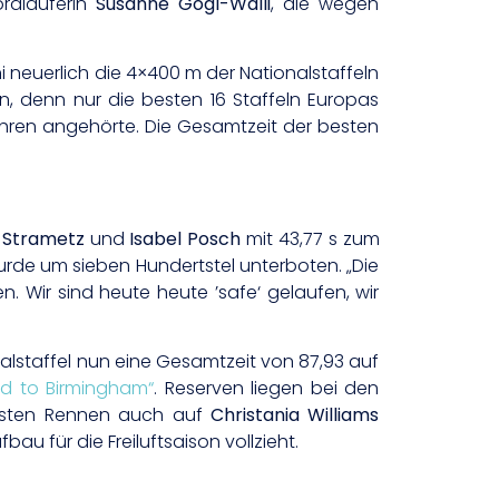
rdläuferin
Susanne Gogl-Walli
, die wegen
 neuerlich die 4×400 m der Nationalstaffeln
n, denn nur die besten 16 Staffeln Europas
 Jahren angehörte. Die Gesamtzeit der besten
n Strametz
und
Isabel Posch
mit 43,77 s zum
urde um sieben Hundertstel unterboten. „Die
 Wir sind heute heute ’safe‘ gelaufen, wir
nalstaffel nun eine Gesamtzeit von 87,93 auf
d to Birmingham“
. Reserven liegen bei den
hsten Rennen auch auf
Christania Williams
u für die Freiluftsaison vollzieht.