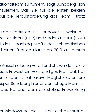
ationalteam zu führen“, sagt Sundberg. „Ich
zulernen. Das Ziel für die ersten beiden
e auf die Herausforderung, das Team – trotz
abellendritten TK Hannover – weist mit
ester Riders (GBR) und Södertälje BBK (SWE)
il des Coaching-Staffs des schwedischen
 einen fünften Platz von 2019 als bestes
 Ausschreibung veröffentlicht wurde – aktiv
n. Er weist ein vollständiges Profil auf, hat
ne sportlich attraktive Möglichkeit, unsere
Jesper Sundberg hierfür der richtige Mann ist
 das Nationalteam die stetige Entwicklung
er Windows gespielt. Die erste Phase startet