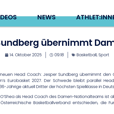
IDEOS
NEWS
ATHLET:INN
Sundberg übernimmt Da
14. Oktober 2025
09:18
Basketball
,
Sport
n neuen Head Coach: Jesper Sundberg übernimmt den C
men’s Eurobasket 2027. Der Schwede bleibt parallel He
6-Jährige aktuell Dritter der höchsten Spielklasse in Deut
s O’Shea als Head Coach des Damen-Nationalteams ist ab
 Österreichische Basketballverband entschieden, die F