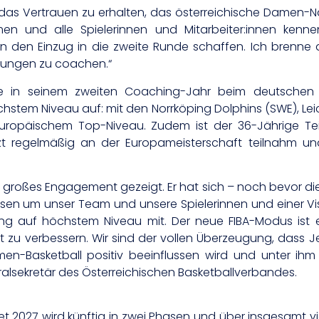
d das Vertrauen zu erhalten, das österreichische Damen-N
en und alle Spielerinnen und Mitarbeiter:innen kennen
ollen den Einzug in die zweite Runde schaffen. Ich brenn
stungen zu coachen.“
e in seinem zweiten Coaching-Jahr beim deutschen T
tem Niveau auf: mit den Norrköping Dolphins (SWE), Leic
europäischem Top-Niveau. Zudem ist der 36-Jährige Te
t regelmäßig an der Europameisterschaft teilnahm und
 großes Engagement gezeigt. Er hat sich – noch bevor die
Wissen um unser Team und unsere Spielerinnen und einer Visio
rung auf höchstem Niveau mit. Der neue FIBA-Modus ist ei
itt zu verbessern. Wir sind der vollen Überzeugung, dass 
en-Basketball positiv beeinflussen wird und unter ihm
eralsekretär des Österreichischen Basketballverbandes.
et 2027 wird künftig in zwei Phasen und über insgesamt vi