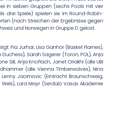
i in sieben Gruppen (sechs Pools mit vier
ls drei Spiele) spielen sie im Round-Robin-
erten (nach Streichen der Ergebnisse gegen
chweiz und Norwegen in Gruppe D gelost.
igt: Pia Jurhar, Lisa Ganhör (Basket Flames),
sen Duchess), Sarah Sagerer (Toron, POL), Anja
 Sill, Anja Knoflach, Janet Oriakhi (alle UBI
Rödhammer (alle Vienna Timberwolves), Nina
, Lenny Jacimovic (Eintracht Braunschweig,
B Wels), Lara Mayr (Serdülö Vasas Akademie