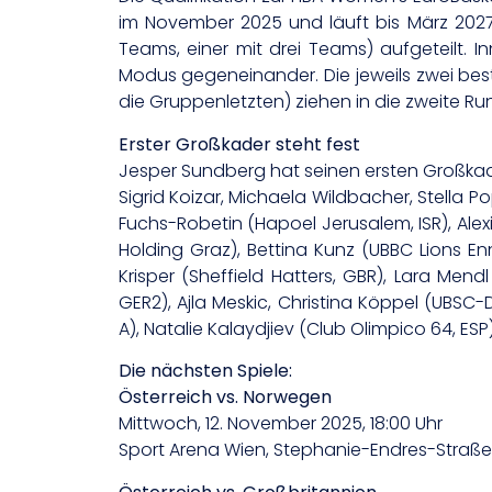
im November 2025 und läuft bis März 2027
Teams, einer mit drei Teams) aufgeteilt. I
Modus gegeneinander. Die jeweils zwei bes
die Gruppenletzten) ziehen in die zweite R
Erster Großkader steht fest
Jesper Sundberg hat seinen ersten Großkader 
Sigrid Koizar, Michaela Wildbacher, Stella Po
Fuchs-Robetin (Hapoel Jerusalem, ISR), Alexi
Holding Graz), Bettina Kunz (UBBC Lions E
Krisper (Sheffield Hatters, GBR), Lara Me
GER2), Ajla Meskic, Christina Köppel (UBS
A), Natalie Kalaydjiev (Club Olimpico 64, ESP
Die nächsten Spiele:
Österreich vs. Norwegen
Mittwoch, 12. November 2025, 18:00 Uhr
Sport Arena Wien, Stephanie-Endres-Straße 