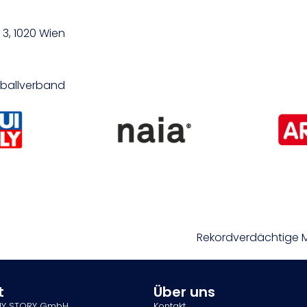
3, 1020 Wien
etballverband
Rekordverdächtige M
t
Über uns
MY STORY GmbH
Kontakt