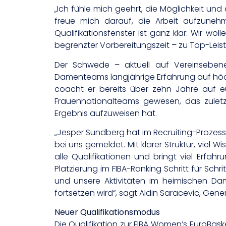
„Ich fühle mich geehrt, die Möglichkeit un
freue mich darauf, die Arbeit aufzunehm
Qualifikationsfenster ist ganz klar: Wir w
begrenzter Vorbereitungszeit – zu Top-Lei
Der Schwede – aktuell auf Vereinseben
Damenteams langjährige Erfahrung auf höchs
coacht er bereits über zehn Jahre auf 
Frauennationalteams gewesen, das zuletz
Ergebnis aufzuweisen hat.
„Jesper Sundberg hat im Recruiting-Prozess
bei uns gemeldet. Mit klarer Struktur, viel 
alle Qualifikationen und bringt viel Erfah
Platzierung im FIBA-Ranking Schritt für Schr
und unsere Aktivitäten im heimischen Dam
fortsetzen wird“, sagt Aldin Saracevic, Gen
Neuer Qualifikationsmodus
Die Qualifikation zur FIBA Women’s EuroBask