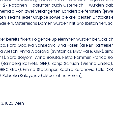
. 27 Nationen – darunter auch Österreich – wurden dabe
nnerhalb von zwei verlängerten Länderspielfenstern (jewei
ten Teams jeder Gruppe sowie die drei besten Drittplatzi
unde ein. Österreichs Damen wurden mit Großbritannien, S
bereits fixiert. Folgende Spielerinnen wurden berücksicht
pp, Flora Göd, Iva Sanseovic, Sina Höllerl (alle BK Raiffei
a Allesch, Anna Alborova (Syntainics MBC Halle, GER), Simone
nns), Sara Solyom, Anna Boruta, Petra Pammer, Franca 
ndl (Bamberg Baskets, GER), Sonja Schuch (Vienna United)
C-DBBC Graz), Emma Stockinger, Sophia Kuranovic (alle DB
), Rebekka Kalaydjiev (aktuell ohne Verein);
3, 1020 Wien