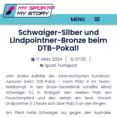
MENU
Schwaiger-Silber und
TV22 Videos
Lindpointner-Bronze beim
DTB-Pokal!
17. März 2024
07:00
Sport
,
Turnsport
sehr starke Auftritte der österreichischen Kunstturn-
Junioren beim DTB-Pokal – nach Platz 4 im Team-
Wettkampf: In den Einzel-Gerätefinali schaffte Alfred
Schwaiger (l.) in Stuttgart den zweiten Platz am
Pauschenpferd und den vierten am Reck. Vincent
Lindpointner (r.) freute sich über Platz 3 an den Ringen.
Am Pferd hatte Schwaiger nur gegen den Australier