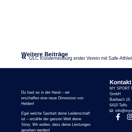
Weitere Beiträge
ULC Klosterneuburg erster Verein mit Safe-Athleti
Kontakt
MY SPORT 
Du hast es in der Hand – wir
GmbH
erschaffen eine neue Dimension von
Bairbach 15
Helden!
6410 Telfs
info@mys
Egal welche Sportart deine Leidenschaft
ist – erzähle der ganzen Welt deine
Story. Wir wollen, dass deine Leistungen
gesehen werden!