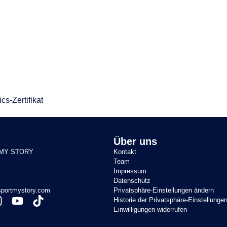
cs-Zertifikat
Über uns
MY STORY
Kontakt
Team
Impressum
Datenschutz
portmystory.com
Privatsphäre-Einstellungen ändern
Historie der Privatsphäre-Einstellunge
Einwilligungen widerrufen