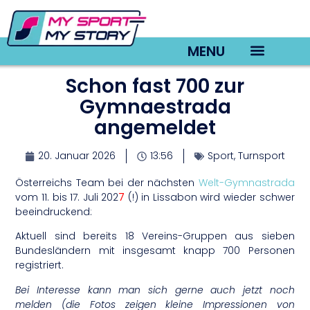
MENU
Schon fast 700 zur
TV22 Videos
Gymnaestrada
angemeldet
20. Januar 2026
13:56
Sport
,
Turnsport
Österreichs Team bei der nächsten
Welt-Gymnastrada
vom 11. bis 17. Juli 202
7
(!) in Lissabon wird wieder schwer
beeindruckend:
Aktuell sind bereits 18 Vereins-Gruppen aus sieben
Bundesländern mit insgesamt knapp 700 Personen
registriert.
Bei Interesse kann man sich gerne auch jetzt noch
melden (die Fotos zeigen kleine Impressionen von