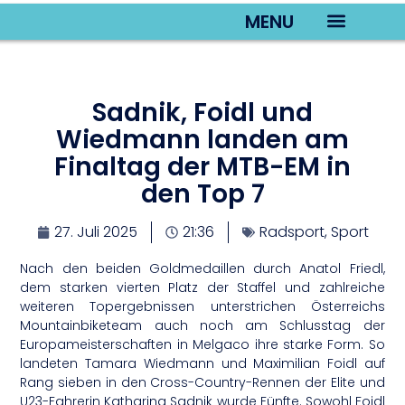
MENU
TV22 Videos
Sadnik, Foidl und
Wiedmann landen am
Finaltag der MTB-EM in
den Top 7
27. Juli 2025
21:36
Radsport
,
Sport
Nach den beiden Goldmedaillen durch Anatol Friedl,
dem starken vierten Platz der Staffel und zahlreiche
weiteren Topergebnissen unterstrichen Österreichs
Mountainbiketeam auch noch am Schlusstag der
Europameisterschaften in Melgaco ihre starke Form. So
landeten Tamara Wiedmann und Maximilian Foidl auf
Rang sieben in den Cross-Country-Rennen der Elite und
U23-Fahrerin Katharina Sadnik wurde Fünfte. Sowohl Foidl