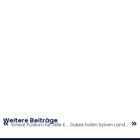
Weitere Beiträge
Erneut Podium für Jelle Kaindl
Dukes holen Sylven Landesberg in die win2day BSL