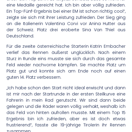
eine Medaille gereicht hat. Ich bin aber völlig zufrieden.
Ein Top-Fünf-Ergebnis bei einer EM ist schon richtig cool“,
zeigte sie sich mit ihrer Leistung zufrieden. Der Sieg ging
an die Italienerin Valentina Corvi vor Anina Hutter aus
der Schweiz. Platz drei eroberte Sina Van Thiel aus
Deutschland.
Für die zweite österreichische Starterin Katrin Embacher
verlief das Rennen äußerst unglücklich. Nach einem
Sturz in Runde eins musste sie sich durch das gesamte
Feld wieder nachvorne kämpfen. Sie machte Platz um
Platz gut und konnte sich am Ende noch auf einen
guten 14. Platz verbessern.
„Ich habe schon den Start nicht ideal erwischt und dann
ist mir nach der Startrunde in der ersten Steilkurve eine
Fahrerin in mein Rad gerutscht. Wir sind dann beide
gelegen und die Räder waren völlig verhakt, weshalb ich
das Feld von hinten aufrollen musste. Mit einem Top 15
Ergebnis bin ich zufrieden, aber es ist doch etwas
frustrierend“, fasste die 19-jährige Tirolerin ihr Rennen
zusammen.