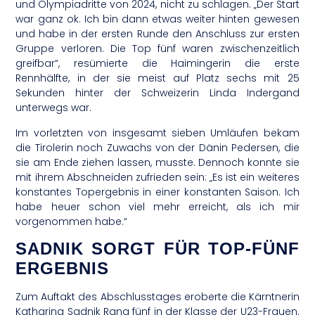
und Olympiadritte von 2024, nicht zu schlagen. „Der Start
war ganz ok. Ich bin dann etwas weiter hinten gewesen
und habe in der ersten Runde den Anschluss zur ersten
Gruppe verloren. Die Top fünf waren zwischenzeitlich
greifbar“, resümierte die Haimingerin die erste
Rennhälfte, in der sie meist auf Platz sechs mit 25
Sekunden hinter der Schweizerin Linda Indergand
unterwegs war.
Im vorletzten von insgesamt sieben Umläufen bekam
die Tirolerin noch Zuwachs von der Dänin Pedersen, die
sie am Ende ziehen lassen, musste. Dennoch konnte sie
mit ihrem Abschneiden zufrieden sein: „Es ist ein weiteres
konstantes Topergebnis in einer konstanten Saison. Ich
habe heuer schon viel mehr erreicht, als ich mir
vorgenommen habe.“
SADNIK SORGT FÜR TOP-FÜNF
ERGEBNIS
Zum Auftakt des Abschlusstages eroberte die Kärntnerin
Katharina Sadnik Rang fünf in der Klasse der U23-Frauen.