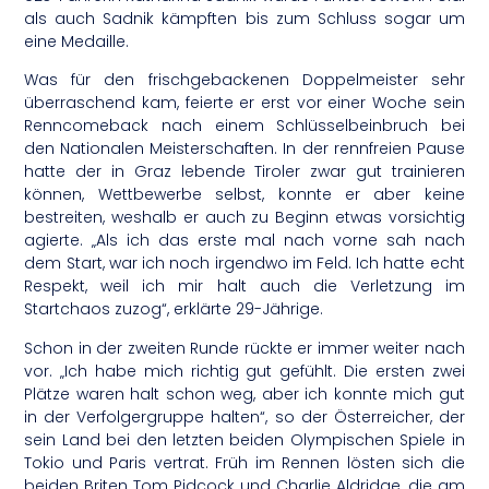
als auch Sadnik kämpften bis zum Schluss sogar um
eine Medaille.
Was für den frischgebackenen Doppelmeister sehr
überraschend kam, feierte er erst vor einer Woche sein
Renncomeback nach einem Schlüsselbeinbruch bei
den Nationalen Meisterschaften. In der rennfreien Pause
hatte der in Graz lebende Tiroler zwar gut trainieren
können, Wettbewerbe selbst, konnte er aber keine
bestreiten, weshalb er auch zu Beginn etwas vorsichtig
agierte. „Als ich das erste mal nach vorne sah nach
dem Start, war ich noch irgendwo im Feld. Ich hatte echt
Respekt, weil ich mir halt auch die Verletzung im
Startchaos zuzog“, erklärte 29-Jährige.
Schon in der zweiten Runde rückte er immer weiter nach
vor. „Ich habe mich richtig gut gefühlt. Die ersten zwei
Plätze waren halt schon weg, aber ich konnte mich gut
in der Verfolgergruppe halten“, so der Österreicher, der
sein Land bei den letzten beiden Olympischen Spiele in
Tokio und Paris vertrat. Früh im Rennen lösten sich die
beiden Briten Tom Pidcock und Charlie Aldridge, die am