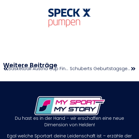
Weitere Beiträge
Basketball Austria Cup Finals presented by Alfa Romeo: Star-Spielerinnen tippen Siegerinnen und MVP
Schuberts Geburtstagsgeschenk: JA zu LA28
Du hast es in der Hand – wir erschaffen eine neue
Dimension von Helden!
Egal welche Sportart deine Leidenschaft ist – erzähle der