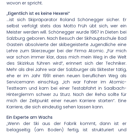
wovon er spricht.
„Eigentlich ist es keine Hexerei“
…ist sich Skipräparator Roland Schönegger sicher. Er
selbst verfolgt stets das Motto Früh übt sich, wer ein
Meister werden will. Schönegger wurde 1967 in Dieten bei
Salzburg geboren. Nach Besuch der Skihauptschule Bad
Gastein absolvierte der skibegeisterte Jugendliche eine
Lehre zum Skierzeuger bei der Firma Atomic. „Für mich
war schon immer klar, dass mich mein Weg in die Welt
des Skizirkus führen wird“, erinnert sich der Techniker.
Mehr als drei Jahre war der Salzburger als Skitester tätig,
ehe er im Jahr 1991 einen neuen beruflichen Weg als
Servicemann einschlug. „Ich war Fahrer im Atomic-
Testteam und kam bei einer Testabfahrt in Saalbach-
Hinterglemm schwer zu Sturz. Nach der Reha sollte für
mich der Zeitpunkt einer neuen Karriere starten“. Eine
Karriere, die sich eindeutig sehen lassen kann.
Ein Experte am Wachs
„Wenn der Ski aus der Fabrik kommt, dann ist er
belagseitig (am Boden) fertig, ist strukturiert und