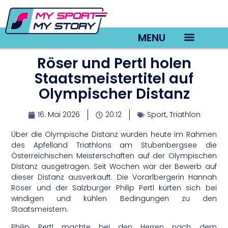
MENU
Röser und Pertl holen
TV22 Videos
Staatsmeistertitel auf
Olympischer Distanz
16. Mai 2026
20:12
Sport
,
Triathlon
Über die Olympische Distanz wurden heute im Rahmen
des Apfelland Triathlons am Stubenbergsee die
Österreichischen Meisterschaften auf der Olympischen
Distanz ausgetragen. Seit Wochen war der Bewerb auf
dieser Distanz ausverkauft. Die Vorarlbergerin Hannah
Röser und der Salzburger Philip Pertl kürten sich bei
windigen und kühlen Bedingungen zu den
Staatsmeistern.
Philip Pertl machte bei den Herren nach dem