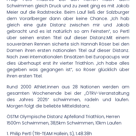
Schwimmen gleich Druck und zu zweit ging es mit Jakob
Meier auf die Radstrecke. Beim Lauf ließ der Salzburger
dem Vorarlberger dann aber keine Chance. „Ich hab
gleich eine gute Distanz zwischen mir und Jakob
gebracht und es ist natürlich so am Feinsten“, so Pertl
über seinen ersten Titel auf dieser Distanz.Mit einem
souveränen Rennen sicherte sich Hannah Röser bei den
Damen ihren ersten nationalen Titel auf dieser Distanz.
Nach zwei internationalen Einsätzen bei Europacups war
dies überhaupt erst ihr vierter Triathlon. „Ich habe alles
gegeben was gegangen ist“, so Röser glücklich über
ihren ersten Titel.
Rund 2000 Athlet:innen aus 28 Nationen werden am
gesamten Wochenende bei der „ÖTRV-Veranstaltung
des Jahres 2025“ schwimmen, radeln und laufen.
Morgen folgt die beliebte Mitteldistanz.
ÖSTM Olympische Distanz Apfelland Triathlon, Herren
1500m Schwimmen, 38,5km Schwimmen, 10km Laufen
1. Philip Pertl (TRI-TEAM Hallein, S), 1:48:38h