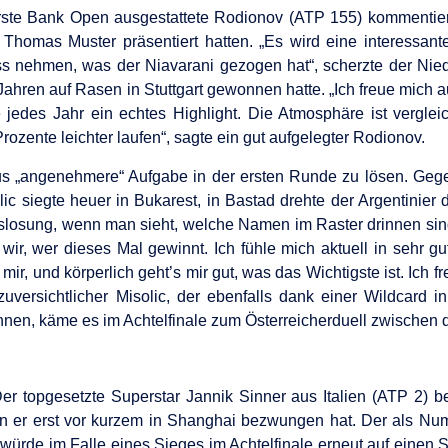
Erste Bank Open ausgestattete Rodionov (ATP 155) kommentier
 Thomas Muster präsentiert hatten. „Es wird eine interessante
nehmen, was der Niavarani gezogen hat“, scherzte der Nieder
Jahren auf Rasen in Stuttgart gewonnen hatte. „Ich freue mich a
sie jedes Jahr ein echtes Highlight. Die Atmosphäre ist vergl
ozente leichter laufen“, sagte ein gut aufgelegter Rodionov.
us „angenehmere“ Aufgabe in der ersten Runde zu lösen. Gege
olic siegte heuer in Bukarest, in Bastad drehte der Argentini
Auslosung, wenn man sieht, welche Namen im Raster drinnen sin
ir, wer dieses Mal gewinnt. Ich fühle mich aktuell in sehr gu
 mir, und körperlich geht’s mir gut, was das Wichtigste ist. Ich
uversichtlicher Misolic, der ebenfalls dank einer Wildcard i
nen, käme es im Achtelfinale zum Österreicherduell zwischen 
r topgesetzte Superstar Jannik Sinner aus Italien (ATP 2)
en er erst vor kurzem in Shanghai bezwungen hat. Der als N
würde im Falle eines Sieges im Achtelfinale erneut auf einen S