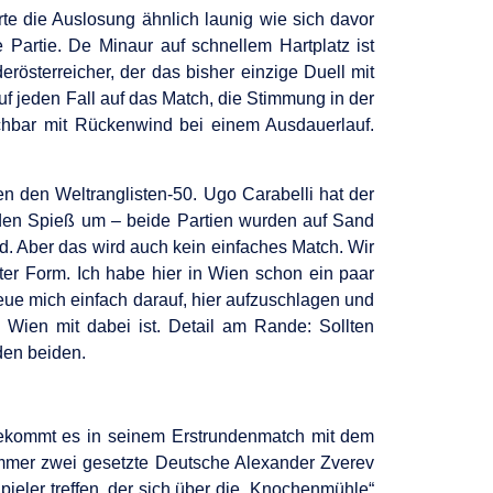
te die Auslosung ähnlich launig wie sich davor
 Partie. De Minaur auf schnellem Hartplatz ist
österreicher, der das bisher einzige Duell mit
uf jeden Fall auf das Match, die Stimmung in der
eichbar mit Rückenwind bei einem Ausdauerlauf.
n den Weltranglisten-50. Ugo Carabelli hat der
er den Spieß um – beide Partien wurden auf Sand
d. Aber das wird auch kein einfaches Match. Wir
ter Form. Ich habe hier in Wien schon ein paar
 freue mich einfach darauf, hier aufzuschlagen und
n Wien mit dabei ist. Detail am Rande: Sollten
den beiden.
 bekommt es in seinem Erstrundenmatch mit dem
ummer zwei gesetzte Deutsche Alexander Zverev
pieler treffen, der sich über die „Knochenmühle“