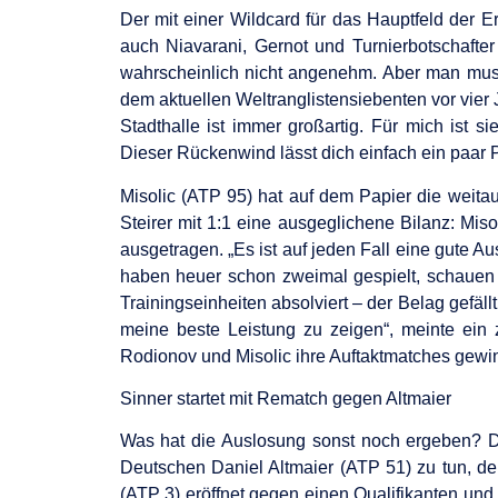
Der mit einer Wildcard für das Hauptfeld der 
auch Niavarani, Gernot und Turnierbotschafter
wahrscheinlich nicht angenehm. Aber man muss 
dem aktuellen Weltranglistensiebenten vor vier 
Stadthalle ist immer großartig. Für mich ist 
Dieser Rückenwind lässt dich einfach ein paar Pr
Misolic (ATP 95) hat auf dem Papier die weita
Steirer mit 1:1 eine ausgeglichene Bilanz: Mis
ausgetragen. „Es ist auf jeden Fall eine gute 
haben heuer schon zweimal gespielt, schauen w
Trainingseinheiten absolviert – der Belag gefällt
meine beste Leistung zu zeigen“, meinte ein z
Rodionov und Misolic ihre Auftaktmatches gewin
Sinner startet mit Rematch gegen Altmaier
Was hat die Auslosung sonst noch ergeben? De
Deutschen Daniel Altmaier (ATP 51) zu tun, d
(ATP 3) eröffnet gegen einen Qualifikanten und 