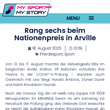
MENU
Rang sechs beim
TV22 Videos
Nationenpreis in Arville
18. August 2025
13:39
Pferdesport
,
Sport
Von 13. bis 17. August machte die Vielseitigkeits-Elite im
belgischen Arville Station. Elf Nationen schickten ihre
Teams in die CCIO4*-S-Prüfung – darunter auch
Österreich mit Lea Siegl, Harald Ambros, Daniel Dunst
und Katrin Khoddam-Hazrati.
Nach der Dressur lag die rot-weiß-rote Equipe mit 100,8
Minuspunkten im Mittelfeld, bevor es am Samstag ins
Herzstück der Prüfung ging: das Gelände. Dort erwischte
es gleich die Auftaktreiterin Katrin Khoddam-Hazrati. An