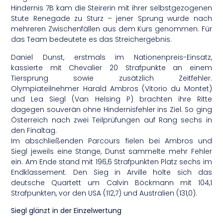
Hindernis 7B kam die Steirerin mit ihrer selbstgezogenen
Stute Renegade zu Sturz – jener Sprung wurde nach
mehreren Zwischenfällen aus dem Kurs genommen. Für
das Team bedeutete es das Streichergebnis.
Daniel Dunst, erstmals im Nationenpreis-Einsatz,
kassierte mit Chevalier 20 Strafpunkte an einem
Tiersprung sowie zusätzlich Zeitfehler.
Olympiateilnehmer Harald Ambros (Vitorio du Montet)
und Lea Siegl (Van Helsing P) brachten ihre Ritte
dagegen souverän ohne Hindernisfehler ins Ziel. So ging
Österreich nach zwei Teilprüfungen auf Rang sechs in
den Finaltag.
Im abschließenden Parcours fielen bei Ambros und
Siegl jeweils eine Stange, Dunst sammelte mehr Fehler
ein. Am Ende stand mit 196,6 Strafpunkten Platz sechs im
Endklassement. Den Sieg in Arville holte sich das
deutsche Quartett um Calvin Böckmann mit 104,1
Strafpunkten, vor den USA (112,7) und Australien (131,0).
Siegl glänzt in der Einzelwertung