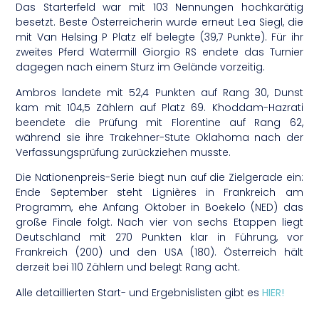
Das Starterfeld war mit 103 Nennungen hochkarätig
besetzt. Beste Österreicherin wurde erneut Lea Siegl, die
mit Van Helsing P Platz elf belegte (39,7 Punkte). Für ihr
zweites Pferd Watermill Giorgio RS endete das Turnier
dagegen nach einem Sturz im Gelände vorzeitig.
Ambros landete mit 52,4 Punkten auf Rang 30, Dunst
kam mit 104,5 Zählern auf Platz 69. Khoddam-Hazrati
beendete die Prüfung mit Florentine auf Rang 62,
während sie ihre Trakehner-Stute Oklahoma nach der
Verfassungsprüfung zurückziehen musste.
Die Nationenpreis-Serie biegt nun auf die Zielgerade ein:
Ende September steht Lignières in Frankreich am
Programm, ehe Anfang Oktober in Boekelo (NED) das
große Finale folgt. Nach vier von sechs Etappen liegt
Deutschland mit 270 Punkten klar in Führung, vor
Frankreich (200) und den USA (180). Österreich hält
derzeit bei 110 Zählern und belegt Rang acht.
Alle detaillierten Start- und Ergebnislisten gibt es
HIER!