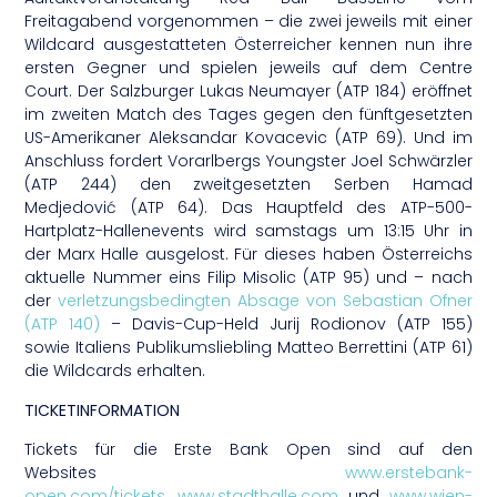
Freitagabend vorgenommen – die zwei jeweils mit einer
Wildcard ausgestatteten Österreicher kennen nun ihre
ersten Gegner und spielen jeweils auf dem Centre
Court. Der Salzburger Lukas Neumayer (ATP 184) eröffnet
im zweiten Match des Tages gegen den fünftgesetzten
US-Amerikaner Aleksandar Kovacevic (ATP 69). Und im
Anschluss fordert Vorarlbergs Youngster Joel Schwärzler
(ATP 244) den zweitgesetzten Serben Hamad
Medjedović (ATP 64). Das Hauptfeld des ATP-500-
Hartplatz-Hallenevents wird samstags um 13:15 Uhr in
der Marx Halle ausgelost. Für dieses haben Österreichs
aktuelle Nummer eins Filip Misolic (ATP 95) und – nach
der
verletzungsbedingten Absage von Sebastian Ofner
(ATP 140)
– Davis-Cup-Held Jurij Rodionov (ATP 155)
sowie Italiens Publikumsliebling Matteo Berrettini (ATP 61)
die Wildcards erhalten.
TICKETINFORMATION
Tickets für die Erste Bank Open sind auf den
Websites
www.erstebank-
open.com/tickets
,
www.stadthalle.com
und
www.wien-