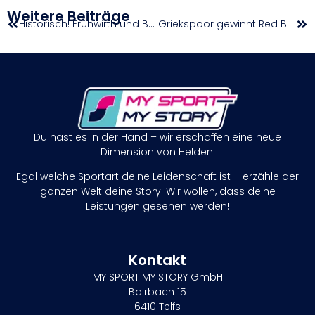
Weitere Beiträge
Historisch! Frühwirth und Brungraber holen WM- und Vize-WM-Titel im Paratriathlon
Griekspoor gewinnt Red Bull BassLine 2025
Du hast es in der Hand – wir erschaffen eine neue
Dimension von Helden!
Egal welche Sportart deine Leidenschaft ist – erzähle der
ganzen Welt deine Story. Wir wollen, dass deine
Leistungen gesehen werden!
Kontakt
MY SPORT MY STORY GmbH
Bairbach 15
6410 Telfs