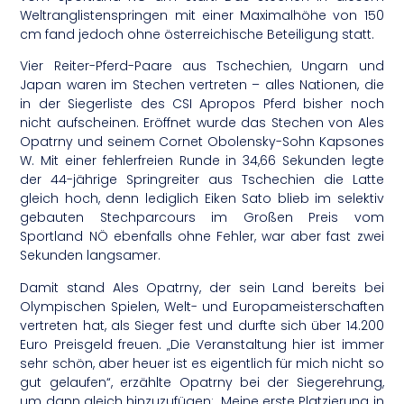
Weltranglistenspringen mit einer Maximalhöhe von 150
cm fand jedoch ohne österreichische Beteiligung statt.
Vier Reiter-Pferd-Paare aus Tschechien, Ungarn und
Japan waren im Stechen vertreten – alles Nationen, die
in der Siegerliste des CSI Apropos Pferd bisher noch
nicht aufscheinen. Eröffnet wurde das Stechen von Ales
Opatrny und seinem Cornet Obolensky-Sohn Kapsones
W. Mit einer fehlerfreien Runde in 34,66 Sekunden legte
der 44-jährige Springreiter aus Tschechien die Latte
gleich hoch, denn lediglich Eiken Sato blieb im selektiv
gebauten Stechparcours im Großen Preis vom
Sportland NÖ ebenfalls ohne Fehler, war aber fast zwei
Sekunden langsamer.
Damit stand Ales Opatrny, der sein Land bereits bei
Olympischen Spielen, Welt- und Europameisterschaften
vertreten hat, als Sieger fest und durfte sich über 14.200
Euro Preisgeld freuen. „Die Veranstaltung hier ist immer
sehr schön, aber heuer ist es eigentlich für mich nicht so
gut gelaufen“, erzählte Opatrny bei der Siegerehrung,
um dann gleich hinzuzufügen: „Meine erste Platzierung in