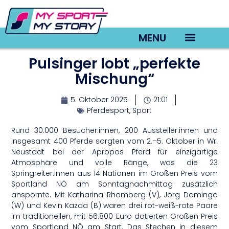
MENU
Pulsinger lobt „perfekte
TV22 Videos
Mischung“
5. Oktober 2025
21:01
Pferdesport
,
Sport
Rund 30.000 Besucher:innen, 200 Aussteller:innen und
insgesamt 400 Pferde sorgten vom 2.–5. Oktober in Wr.
Neustadt bei der Apropos Pferd für einzigartige
Atmosphäre und volle Ränge, was die 23
Springreiter:innen aus 14 Nationen im Großen Preis vom
Sportland NÖ am Sonntagnachmittag zusätzlich
anspornte. Mit Katharina Rhomberg (V), Jörg Domingo
(W) und Kevin Kazda (B) waren drei rot-weiß-rote Paare
im traditionellen, mit 56.800 Euro dotierten Großen Preis
vom Sportland NÖ am Start. Das Stechen in diesem