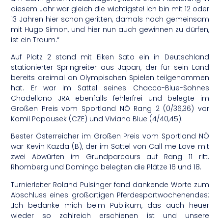
diesem Jahr war gleich die wichtigste! Ich bin mit 12 oder
13 Jahren hier schon geritten, damals noch gemeinsam
mit Hugo Simon, und hier nun auch gewinnen zu dürfen,
ist ein Traum.“
Auf Platz 2 stand mit Eiken Sato ein in Deutschland
stationierter Springreiter aus Japan, der für sein Land
bereits dreimal an Olympischen Spielen teilgenommen
hat. Er war im Sattel seines Chacco-Blue-Sohnes
Chadellano JRA ebenfalls fehlerfrei und belegte im
Großen Preis vom Sportland NÖ Rang 2 (0/36,36) vor
Kamil Papousek (CZE) und Viviano Blue (4/40,45).
Bester Österreicher im Großen Preis vom Sportland NÖ
war Kevin Kazda (B), der im Sattel von Call me Love mit
zwei Abwürfen im Grundparcours auf Rang 11 ritt.
Rhomberg und Domingo belegten die Plätze 16 und 18.
Turnierleiter Roland Pulsinger fand dankende Worte zum
Abschluss eines großartigen Pferdesportwochenendes:
„Ich bedanke mich beim Publikum, das auch heuer
wieder so zahlreich erschienen ist und unsere