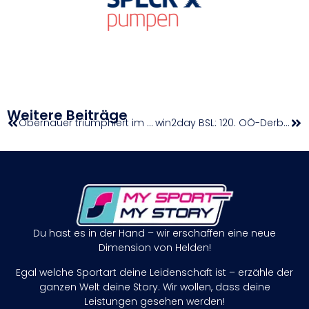
Weitere Beiträge
Obernauer triumphiert im Großen Preis von Ranshofen
win2day BSL: 120. OÖ-Derby geht in die Verlängerung – und dort an die Flyers
Du hast es in der Hand – wir erschaffen eine neue
Dimension von Helden!
Egal welche Sportart deine Leidenschaft ist – erzähle der
ganzen Welt deine Story. Wir wollen, dass deine
Leistungen gesehen werden!