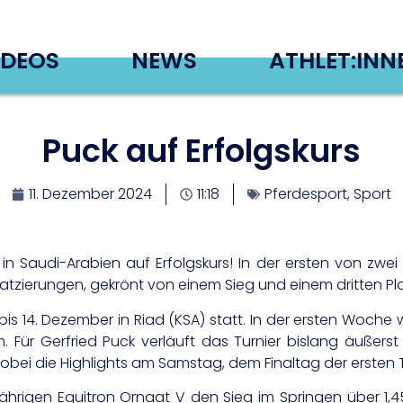
IDEOS
NEWS
ATHLET:INN
Puck auf Erfolgskurs
11. Dezember 2024
11:18
Pferdesport
,
Sport
in Saudi-Arabien auf Erfolgskurs! In der ersten von zwei
atzierungen, gekrönt von einem Sieg und einem dritten Pla
 bis 14. Dezember in Riad (KSA) statt. In der ersten Woche
ür Gerfried Puck verläuft das Turnier bislang äußerst er
obei die Highlights am Samstag, dem Finaltag der ersten 
ährigen Equitron Ornaat V den Sieg im Springen über 1,4