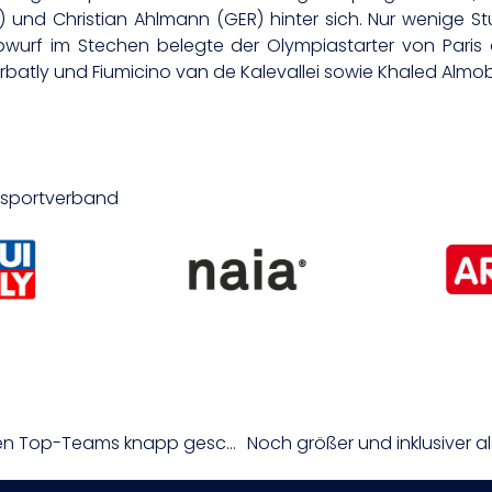
und Christian Ahlmann (GER) hinter sich. Nur wenige St
wurf im Stechen belegte der Olympiastarter von Paris 
batly und Fiumicino van de Kalevallei sowie Khaled Almo
desportverband
CEWL: Grazerinnen müssen sich tschechischen Top-Teams knapp geschlagen geben