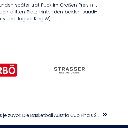
unden später trat Puck im Großen Preis mit
den dritten Platz hinter den beiden saudi-
bty und Jaguar King W).
Noch größer und inklusiver als je zuvor: Die Basketball Austria Cup Finals 2025 sind fixiert