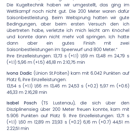
Die Kugeltechnik haben wir umgestellt, das ging im
Wettkampf noch nicht gut. Die 200 Meter waren dafür
Saisonbestleistung. Beim Weitsprung hatten wir gute
Bedingungen, aber beim ersten Versuch den ich
übertreten habe, verletzte ich mich leicht am Knöchel
und konnte dann nicht mehr voll springen. Ich hatte
dann aber ein gutes Finish mit zwei
Saisonbestleistungen im Speerwurf und 800 Meter.“
Ihre Einzelleistungen: 13,73 s (+1.1) 1,69 m 13,48 m 24,79 s
(+1.1) 5,96 m (+1.5) 46,18 m 2:10,75 min
Ivona Dadic
(Union St.Pölten) kam mit 6.042 Punkten auf
Platz 6, ihre Einzelleistungen:
13,54 s (+1.1) 1,66 m 13,46 m 24,53 s (+0.2) 5,97 m (+0.6)
46,33 m 2:16,28 min
Isabel Posch
(TS Lustenau), die sich über den
Disziplinensieg über 200 Meter freuen konnte, kam mit
5.906 Punkten auf Platz 9. Ihre Einzelleistungen: 13,71 s
(+1.1) 1,60 m 12,89 m 23,93 s (+0.2) 6,16 m (+0.7) 44,51 m
2:22,51 min