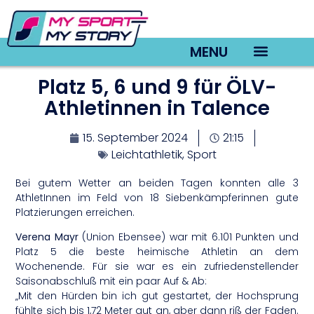
MENU
Platz 5, 6 und 9 für ÖLV-
TV22 Videos
Athletinnen in Talence
15. September 2024
21:15
Leichtathletik
,
Sport
Bei gutem Wetter an beiden Tagen konnten alle 3
AthletInnen im Feld von 18 Siebenkämpferinnen gute
Platzierungen erreichen.
Verena Mayr
(Union Ebensee) war mit 6.101 Punkten und
Platz 5 die beste heimische Athletin an dem
Wochenende. Für sie war es ein zufriedenstellender
Saisonabschluß mit ein paar Auf & Ab:
„Mit den Hürden bin ich gut gestartet, der Hochsprung
fühlte sich bis 1,72 Meter gut an, aber dann riß der Faden.