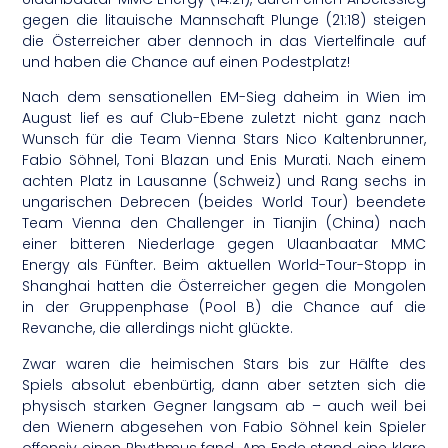
gegen die litauische Mannschaft Plunge (21:18) steigen
die Österreicher aber dennoch in das Viertelfinale auf
und haben die Chance auf einen Podestplatz!
Nach dem sensationellen EM-Sieg daheim in Wien im
August lief es auf Club-Ebene zuletzt nicht ganz nach
Wunsch für die Team Vienna Stars Nico Kaltenbrunner,
Fabio Söhnel, Toni Blazan und Enis Murati. Nach einem
achten Platz in Lausanne (Schweiz) und Rang sechs in
ungarischen Debrecen (beides World Tour) beendete
Team Vienna den Challenger in Tianjin (China) nach
einer bitteren Niederlage gegen Ulaanbaatar MMC
Energy als Fünfter. Beim aktuellen World-Tour-Stopp in
Shanghai hatten die Österreicher gegen die Mongolen
in der Gruppenphase (Pool B) die Chance auf die
Revanche, die allerdings nicht glückte.
Zwar waren die heimischen Stars bis zur Hälfte des
Spiels absolut ebenbürtig, dann aber setzten sich die
physisch starken Gegner langsam ab – auch weil bei
den Wienern abgesehen von Fabio Söhnel kein Spieler
offensiv einen Rhythmus fand. Am Ende stand eine klare