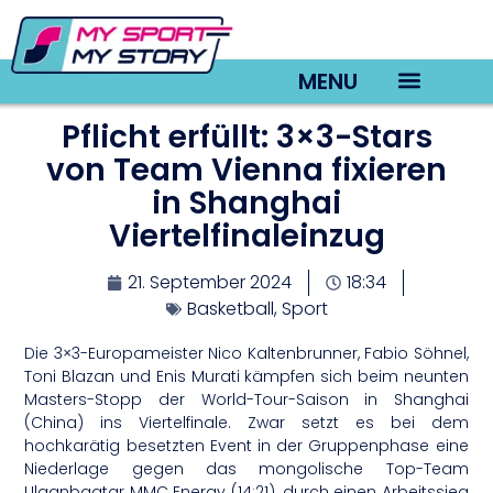
MENU
Pflicht erfüllt: 3×3-Stars
TV22 Videos
von Team Vienna fixieren
in Shanghai
Viertelfinaleinzug
21. September 2024
18:34
Basketball
,
Sport
Die 3×3-Europameister Nico Kaltenbrunner, Fabio Söhnel,
Toni Blazan und Enis Murati kämpfen sich beim neunten
Masters-Stopp der World-Tour-Saison in Shanghai
(China) ins Viertelfinale. Zwar setzt es bei dem
hochkarätig besetzten Event in der Gruppenphase eine
Niederlage gegen das mongolische Top-Team
Ulaanbaatar MMC Energy (14:21), durch einen Arbeitssieg