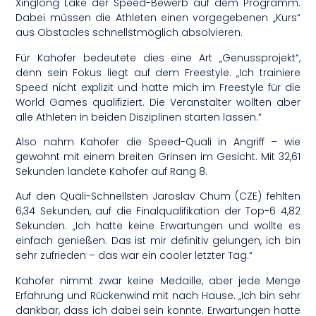
Xinglong Lake der Speed-Bewerb auf dem Programm.
Dabei müssen die Athleten einen vorgegebenen „Kurs“
aus Obstacles schnellstmöglich absolvieren.
Für Kahofer bedeutete dies eine Art „Genussprojekt“,
denn sein Fokus liegt auf dem Freestyle. „Ich trainiere
Speed nicht explizit und hatte mich im Freestyle für die
World Games qualifiziert. Die Veranstalter wollten aber
alle Athleten in beiden Disziplinen starten lassen.“
Also nahm Kahofer die Speed-Quali in Angriff – wie
gewohnt mit einem breiten Grinsen im Gesicht. Mit 32,61
Sekunden landete Kahofer auf Rang 8.
Auf den Quali-Schnellsten Jaroslav Chum (CZE) fehlten
6,34 Sekunden, auf die Finalqualifikation der Top-6 4,82
Sekunden. „Ich hatte keine Erwartungen und wollte es
einfach genießen. Das ist mir definitiv gelungen, ich bin
sehr zufrieden – das war ein cooler letzter Tag.“
Kahofer nimmt zwar keine Medaille, aber jede Menge
Erfahrung und Rückenwind mit nach Hause. „Ich bin sehr
dankbar, dass ich dabei sein konnte. Erwartungen hatte