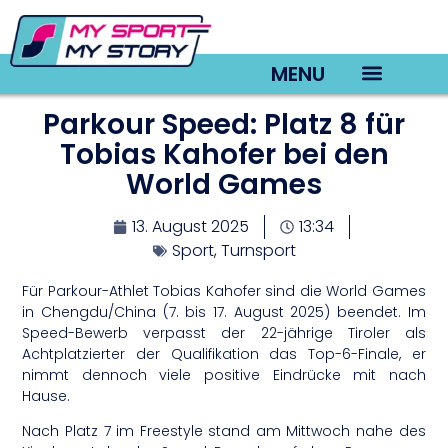
MENU
Parkour Speed: Platz 8 für
TV22 Videos
Tobias Kahofer bei den
World Games
13. August 2025
13:34
Sport
,
Turnsport
Für Parkour-Athlet Tobias Kahofer sind die World Games
in Chengdu/China (7. bis 17. August 2025) beendet. Im
Speed-Bewerb verpasst der 22-jährige Tiroler als
Achtplatzierter der Qualifikation das Top-6-Finale, er
nimmt dennoch viele positive Eindrücke mit nach
Hause.
Nach Platz 7 im Freestyle stand am Mittwoch nahe des