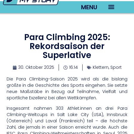
MENU
TV22 Videos
Para Climbing 2025:
Rekordsaison der
Superlative
30. Oktober 2025
16:14
Klettern
,
Sport
Die Para Climbing-Saison 2025 wird als die bislang
größte in die Geschichte des Sports eingehen. Sie setzte
neue Maßstäbe in Bezug auf Teilnahme, Vielfalt und
sportliche Exzellenz bei allen Wettkämpfen.
Insgesamt nahmen 303 Athlet:innen an drei Para
Climbing-Weltcups in Salt Lake City (USA), Innsbruck
(Österreich) und Laval (Frankreich) teil – die höchste
Zahl, die jemals in einer Saison erreicht wurde. Auch die
IFSC Para Climbing-Weltmeisterschaften in Seoul 2025