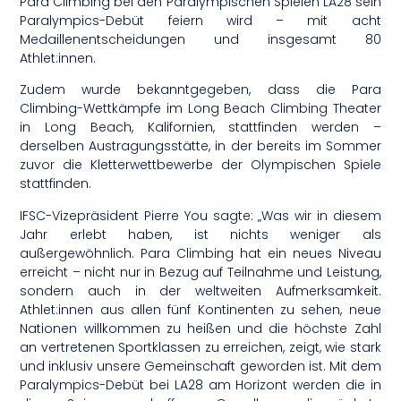
Para Climbing bei den Paralympischen Spielen LA28 sein
Paralympics-Debüt feiern wird – mit acht
Medaillenentscheidungen und insgesamt 80
Athlet:innen.
Zudem wurde bekanntgegeben, dass die Para
Climbing-Wettkämpfe im Long Beach Climbing Theater
in Long Beach, Kalifornien, stattfinden werden –
derselben Austragungsstätte, in der bereits im Sommer
zuvor die Kletterwettbewerbe der Olympischen Spiele
stattfinden.
IFSC-Vizepräsident Pierre You sagte: „Was wir in diesem
Jahr erlebt haben, ist nichts weniger als
außergewöhnlich. Para Climbing hat ein neues Niveau
erreicht – nicht nur in Bezug auf Teilnahme und Leistung,
sondern auch in der weltweiten Aufmerksamkeit.
Athlet:innen aus allen fünf Kontinenten zu sehen, neue
Nationen willkommen zu heißen und die höchste Zahl
an vertretenen Sportklassen zu erreichen, zeigt, wie stark
und inklusiv unsere Gemeinschaft geworden ist. Mit dem
Paralympics-Debüt bei LA28 am Horizont werden die in