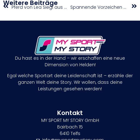
Weitere Beiträge
Pferd von Lea Siegl aus Olympia-Bewerb genommen
Spannende Vorzeichen vor Austrian Bowl XXXIX presented by win2day: Alle Zahlen und Fakten zum großen Finale
Du hast es in der Hand – wir erschaffen eine neue
Dimension von Helden!
Egal welche Sportart deine Leidenschaft ist – erzähle der
ganzen Welt deine Story. Wir wollen, dass deine
Leistungen gesehen werden!
Kontakt
MY SPORT MY STORY GmbH
Bairbach 15
6410 Telfs
info@mysportmystory.com