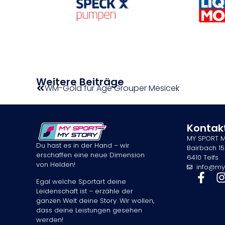
Weitere Beiträge
WM-Gold für Age Grouper Mesicek
Kontak
MY SPORT 
Du hast es in der Hand – wir
Bairbach 15
erschaffen eine neue Dimension
6410 Telfs
von Helden!
info@my
Egal welche Sportart deine
Leidenschaft ist – erzähle der
ganzen Welt deine Story. Wir wollen,
dass deine Leistungen gesehen
werden!