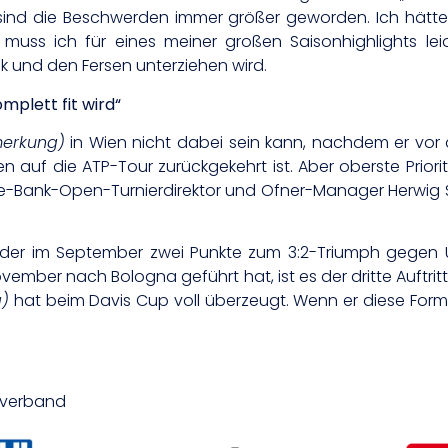
Zeit sind die Beschwerden immer größer geworden. Ich hätte
muss ich für eines meiner großen Saisonhighlights leid
und den Fersen unterziehen wird.
mplett fit wird“
merkung)
in Wien nicht dabei sein kann, nachdem er vor al
n auf die ATP-Tour zurückgekehrt ist. Aber oberste Priorit
ste-Bank-Open-Turnierdirektor und Ofner-Manager Herwig S
der im September zwei Punkte zum 3:2-Triumph gegen 
ovember nach Bologna geführt hat, ist es der dritte Auftr
g)
hat beim Davis Cup voll überzeugt. Wenn er diese Form 
isverband