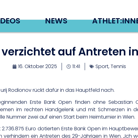
IDEOS
NEWS
ATHLET:INN
 verzichtet auf Antreten i
16. Oktober 2025
11:41
Sport
,
Tennis
Jurij Rodionov rückt dafür in das Hauptfeld nach.
eginnenden Erste Bank Open finden ohne Sebastian Ofn
emen im rechten Handgelenk und mit Schmerzen in den
lle Nummer zwei auf einen Start beim Heimturnier in Wien.
it 2.736.875 Euro dotierten Erste Bank Open im Hauptbe
verhindern ein Antreten des 29-Jährigen in Wien. „Ich wa