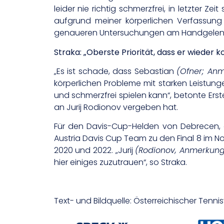
leider nie richtig schmerzfrei, in letzter 
aufgrund meiner körperlichen Verfassung 
genaueren Untersuchungen am Handgelenk 
Straka: „Oberste Priorität, dass er wieder ko
„Es ist schade, dass Sebastian
(Ofner; An
körperlichen Probleme mit starken Leistunge
und schmerzfrei spielen kann“, betonte Er
an Jurij Rodionov vergeben hat.
Für den Davis-Cup-Helden von Debrecen, 
Austria Davis Cup Team zu den Final 8 im N
2020 und 2022. „Jurij
(Rodionov, Anmerkun
hier einiges zuzutrauen“, so Straka.
Text- und Bildquelle: Österreichischer Tenn