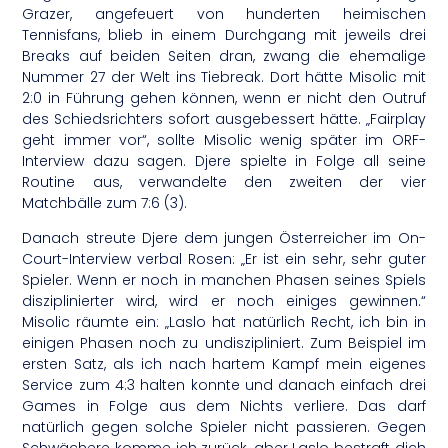
Grazer, angefeuert von hunderten heimischen
Tennisfans, blieb in einem Durchgang mit jeweils drei
Breaks auf beiden Seiten dran, zwang die ehemalige
Nummer 27 der Welt ins Tiebreak. Dort hätte Misolic mit
2:0 in Führung gehen können, wenn er nicht den Outruf
des Schiedsrichters sofort ausgebessert hätte. „Fairplay
geht immer vor“, sollte Misolic wenig später im ORF-
Interview dazu sagen. Djere spielte in Folge all seine
Routine aus, verwandelte den zweiten der vier
Matchbälle zum 7:6 (3).
Danach streute Djere dem jungen Österreicher im On-
Court-Interview verbal Rosen: „Er ist ein sehr, sehr guter
Spieler. Wenn er noch in manchen Phasen seines Spiels
disziplinierter wird, wird er noch einiges gewinnen.“
Misolic räumte ein: „Laslo hat natürlich Recht, ich bin in
einigen Phasen noch zu undiszipliniert. Zum Beispiel im
ersten Satz, als ich nach hartem Kampf mein eigenes
Service zum 4:3 halten konnte und danach einfach drei
Games in Folge aus dem Nichts verliere. Das darf
natürlich gegen solche Spieler nicht passieren. Gegen