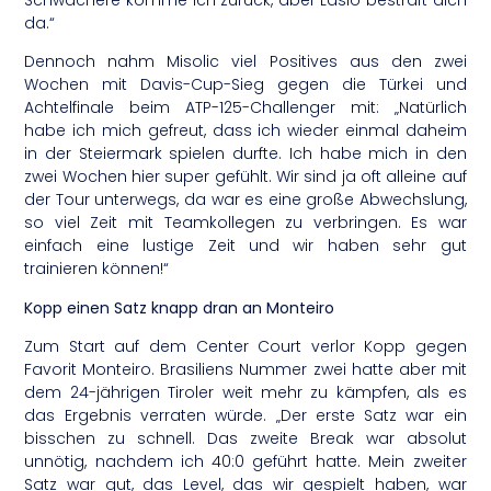
Schwächere komme ich zurück, aber Laslo bestraft dich
da.“
Dennoch nahm Misolic viel Positives aus den zwei
Wochen mit Davis-Cup-Sieg gegen die Türkei und
Achtelfinale beim ATP-125-Challenger mit: „Natürlich
habe ich mich gefreut, dass ich wieder einmal daheim
in der Steiermark spielen durfte. Ich habe mich in den
zwei Wochen hier super gefühlt. Wir sind ja oft alleine auf
der Tour unterwegs, da war es eine große Abwechslung,
so viel Zeit mit Teamkollegen zu verbringen. Es war
einfach eine lustige Zeit und wir haben sehr gut
trainieren können!“
Kopp einen Satz knapp dran an Monteiro
Zum Start auf dem Center Court verlor Kopp gegen
Favorit Monteiro. Brasiliens Nummer zwei hatte aber mit
dem 24-jährigen Tiroler weit mehr zu kämpfen, als es
das Ergebnis verraten würde. „Der erste Satz war ein
bisschen zu schnell. Das zweite Break war absolut
unnötig, nachdem ich 40:0 geführt hatte. Mein zweiter
Satz war gut, das Level, das wir gespielt haben, war