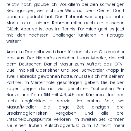
relativ hoch, glaube ich. Vor allem bei den schwierigen
Bedingungen, weil sich der Wind auf dem Center Court
dauernd gedreht hat. Das Tiebreak war eng, da hatte
Monteiro mit einem Rahmentreffer auch ein bisschen
Glück. Aber so ist das im Tennis. Für mich geht es jetzt
mit den nächsten Challenger-Turnieren in Portugal
weiter.“
Auch im Doppelbewerb kam für den letzten Österreicher
das Aus. Der Niederösterreicher Lucas Miedler, der mit
dem Deutschen Daniel Masur zum Auftakt das ÖTV-
Duell mit Neil Oberleitner und Joel Schwärzler knapp in
zwei Tiebreaks gewonnen hatte, musste sich mit seinem
Partner im Viertelfinale geschlagen geben. Die beiden
zogen gegen die auf vier gesetzten Tschechen Petr
Nouza und Patrik Rikl mit 4:6, 4:6 den Kürzeren. Und das
recht unglücklich – speziell im ersten Satz, wo
Masur/Miedler die lange Zeit einzigen drei
Breakmöglichkeiten vergaben und alle drei
Entscheidungspunkte verloren. Im zweiten Set konnten
sie einen frühen Aufschlagverlust zum 1:2 nicht mehr