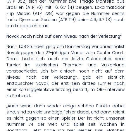
(ATP 352) sich der Nummer zwei Thiago Monteiro aus
Brasilien (ATP 76) mit 1:6, 6:7 (4) beugen. Lokalmatador
Filip Misolic (ATP 228) war gegen die Nummer sechs
Laslo Djere aus Serbien (ATP 119) beim 4:6, 6:7 (3) noch
am knappsten dran.
Novak „noch nicht auf dem Niveau nach der Verletzung“
Nach 1:08 Stunden ging am Donnerstag Vorjahresfinalist
Novak gegen den 27-jährigen Munar vom Center Court.
Damit hatte sich auch der letzte Österreicher vom
Turnier im steirischen Thermen- und Vulkanland
verabschiedet. „Ich bin einfach noch nicht auf dem
Niveau nach der Verletzung“, gab ein sichtlich
enttäuschter Novak, der erst sein drittes Turnier nach
einer Sprunggelenksverletzung bestritt, im ORF-Interview
zu Protokoll.
„Auch wenn dann wieder einige schöne Punkte dabei
sind, sind zu viele unnötige Fehler dabei, und dann reicht
es nicht gegen so einen Spieler. Der ist nicht umsonst
Nummer 74 der Welt und spielt seit Wochen in
Hochform. Jetzt habe ich hier wieder zwei Matches