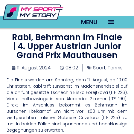
MENU
Rabl, Behrmann im Finale
TV22 Videos
| 4. Upper Austrian Junior
Grand Prix Mauthausen
11. August 2024
08:02
Sport
,
Tennis
Die Finals werden am Sonntag, dem 11. August, ab 10:00
Uhr starten. Rabl trifft zunächst im Mädchenendspiel auf
die an fünf gesetzte Tschechin Eliska Forejtková (ITF 226),
Viertelfinalbezwingerin von Alexandra Zimmer (ITF 190).
Direkt im Anschluss bekommt es Behrmann im
Burschen-Titelkampf um nicht vor 11:00 Uhr mit dem
viertgereihten Italiener Gabriele Crivellaro (ITF 225) zu
tun. In beiden Fällen sind spannende und hochklassige
Begegnungen zu erwarten.