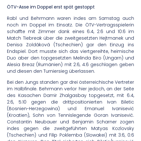
ÖTV-Asse im Doppel erst spät gestoppt
Rabl und Behrmann waren indes am Samstag auch
noch im Doppel im Einsatz. Die ÖTV-Vertragsspielerin
schaffte mit Zimmer dank eines 6:4, 2:6 und 10:6 im
Match Tiebreak über die zweitgesetzten Hejtmanek und
Denisa Zoldáková (Tschechien) gar den Einzug ins
Endspiel. Dort musste sich das viertgereihte, heimische
Duo aber den topgesetzten Melinda Biro (Ungarn) und
Alesia Breaz (Rumänien) mit 2:6, 4:6 geschlagen geben
und diesen den Turniersieg überlassen.
Bei den Jungs standen gar drei österreichische Vertreter
im Halbfinale. Behrmann verlor hier jedoch, an der Seite
des Kasachen Damir Zhalgasbay topgesetzt, mit 6:4,
2:6, 5:10 gegen die drittpositionierten Ivan Biletic
(Bosnien-Herzegowina) und Emanuel Ivanisević
(Kroatien), Sohn von Tennislegende Goran Ivanisević.
Constantin Neubauer und Benjamin Scharner zogen
indes gegen die zweitgeführten Matyas Kozlovsky
(Tschechien) und Filip Poklemba (Slowakei) mit 3:6, 0:6