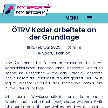
MENU
ÖTRV Kader arbeitete an
TV22 Videos
der Grundlage
13. Februar 2025
19:49
Sport
,
Triathlon
Von 25. Jänner bis 8. Februar trainierten die ÖTRV-
Kaderathlet:innen unter der Sonne Lanzarotes. Wie auch
schon im Dezember wurde das Barceló Lanzarote
Active Resort als Trainingsstützpunkt genutzt. Der Fokus
lag zu diesem Zeitpunkt des Jahres wie immer am
Aufbau der Grundlage.
Mit dem WM-Serienauftakt am kommenden
Wochenende in Abu Dhabi (VAE) bis zur WM vom 15.-19.
Oktober im australischen Wollongong bzw. den letzten