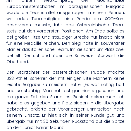
Am dritten Wettkampftag der Mountainbike
Europameisterschaften im portugiesischen Melgaco
wurde die Teamstaffel ausgetragen. In einem Rennen,
wo jedes Teammitglied eine Runde am XCO-Kurs
absolvieren musste, fuhr das österreichische Team
stets auf den vordersten Positionen. Am Ende sollte es
bei großer Hitze und staubiger Strecke nur knapp nicht
für eine Medaille reichen. Den Sieg holte in souveräner
Manier das italienische Team. Im Zielsprint um Platz zwei
behielt Deutschland über die Schweizer Auswahl die
Oberhand.
Den Startfahrer der österreichischen Truppe machte
U23-Athlet Scherrer, der mit einigen Elite-Männern keine
leichte Aufgabe zu meistern hatte. „Es war richtig hart
und so staubig. Man hat fast gar nichts gesehen und
die ganze Zeit den Staub ins Gesicht bekommen. Ich
habe alles gegeben und Platz sieben in die Übergabe
gebracht“, erklärte der Vorarlberger unmittelbar nach
seinem Einsatz. Er hielt sich in seiner Runde gut und
übergab nur mit 30 Sekunden Rückstand auf die Spitze
an den Junior Barret Maunz.