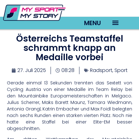
MENU
Österreichs Teamstaffel
TV22 Videos
schrammt knapp an
Medaille vorbei
27. Juli 2025
08:28
Radsport
,
Sport
Gerade einmal 13 Sekunden trennten das Sextett von
Cycling Austria von einer Medaille im Team Relay bei
den Mountainbike Europameisterschaften in Melgaco.
Julius Scherrer, Maks Barett Maunz, Tamara Wiedmann,
Antonia Grangl, Katrin Embacher und Max Foidl belegten
nach sechs Runden einen starken vierten Platz. Noch nie
hatte eine Staffel bei einer Elite-EM besser
abgeschnitten.