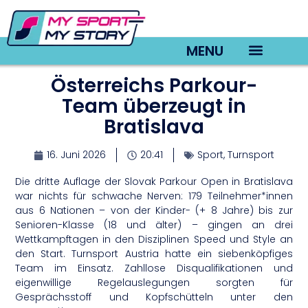
MENU
Österreichs Parkour-
TV22 Videos
Team überzeugt in
Bratislava
16. Juni 2026
20:41
Sport
,
Turnsport
Die dritte Auflage der Slovak Parkour Open in Bratislava
war nichts für schwache Nerven: 179 Teilnehmer*innen
aus 6 Nationen – von der Kinder- (+ 8 Jahre) bis zur
Senioren-Klasse (18 und älter) – gingen an drei
Wettkampftagen in den Disziplinen Speed und Style an
den Start. Turnsport Austria hatte ein siebenköpfiges
Team im Einsatz. Zahllose Disqualifikationen und
eigenwillige Regelauslegungen sorgten für
Gesprächsstoff und Kopfschütteln unter den