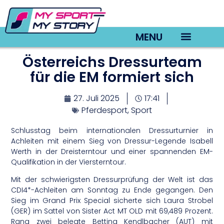
MENU
Österreichs Dressurteam
TV22 Videos
für die EM formiert sich
27. Juli 2025
17:41
Pferdesport
,
Sport
Schlusstag beim internationalen Dressurturnier in
Achleiten mit einem Sieg von Dressur-Legende Isabell
Werth in der Dreisterntour und einer spannenden EM-
Qualifikation in der Viersterntour.
Mit der schwierigsten Dressurprüfung der Welt ist das
CDI4*-Achleiten am Sonntag zu Ende gegangen. Den
Sieg im Grand Prix Special sicherte sich Laura Strobel
(GER) im Sattel von Sister Act MT OLD mit 69,489 Prozent.
Rang zwei belegte Bettina Kendlbacher (AUT) mit