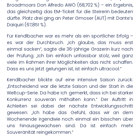
Broadmoars Don Alfredo AWÖ (68,702 %) – ein Ergebnis,
das gleichzeitig das EM-Ticket für die Steirerin bedeuten
dürfte. Platz drei ging an Peter Gmoser (AUT) mit Dante’s
Daiquiri (67,851 %).
Für Kendlbacher war es mehr als ein sportlicher Erfolg –
es war der Durchbruch. „Ich glaube, das muss erst
einmal sacken“, sagte die 36-jährige Grazerin kurz nach
der Prüfung. „Ich bin einfach unfassbar stolz, weil ganz
viele im Rahmen ihrer Möglichkeiten das nicht schaffen.
Dass es uns jetzt gelungen ist, ist einfach ultracool.“
Kendlbacher blickte auf eine intensive Saison zurück:
„Entscheidend war die letzte Saison und der Start in die
Weltcup-Serie. Da habe ich gemerkt, dass ich bei starker
Konkurrenz souverän mithalten kann.“ Der Auftritt in
Achleiten sei dabei der nächste Entwicklungsschritt
gewesen: „Ich habe das Gefühl, dass wir an dem
Wochenende irgendwie noch einmal ein bisschen über
uns hinausgewachsen sind. Da ist einfach mehr
Souveränität reingekommen.“